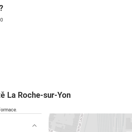
?
00
ě La Roche-sur-Yon
nformace.