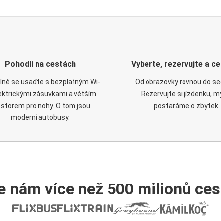
Pohodlí na cestách
Vyberte, rezervujte a ce
lně se usaďte s bezplatným Wi-
Od obrazovky rovnou do se
elektrickými zásuvkami a větším
Rezervujte si jízdenku, m
ostorem pro nohy. O tom jsou
postaráme o zbytek.
moderní autobusy.
e nám více než 500 milionů cest