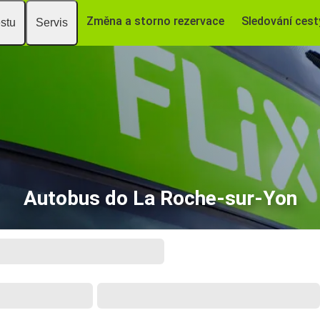
Změna a storno rezervace
Sledování cest
estu
Servis
Autobus do La Roche-sur-Yon