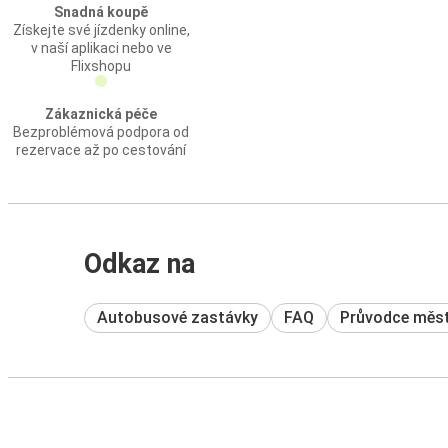
Snadná koupě
Získejte své jízdenky online,
v naší aplikaci nebo ve
Flixshopu
Zákaznická péče
Bezproblémová podpora od
rezervace až po cestování
Odkaz na
Autobusové zastávky
FAQ
Průvodce měs