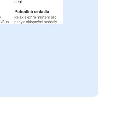
Pohodlná sedadla
v
Relax s extra místem pro
ixBus
nohy a sklopnými sedadly