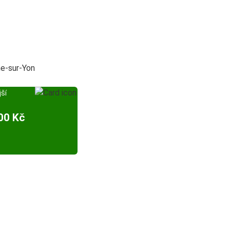
e-sur-Yon
ší
00 Kč