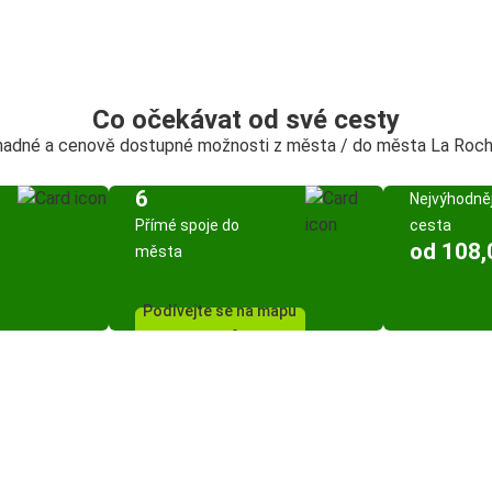
Co očekávat od své cesty
snadné a cenově dostupné možnosti z města / do města La Roch
6
Nejvýhodněj
Přímé spoje do
cesta
od 108,
města
Podívejte se na mapu
spojů