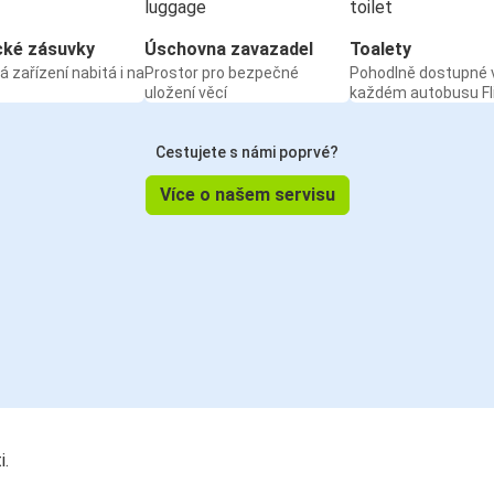
cké zásuvky
Úschovna zavazadel
Toalety
á zařízení nabitá i na
Prostor pro bezpečné
Pohodlně dostupné 
uložení věcí
každém autobusu Fl
Cestujete s námi poprvé?
Více o našem servisu
i.