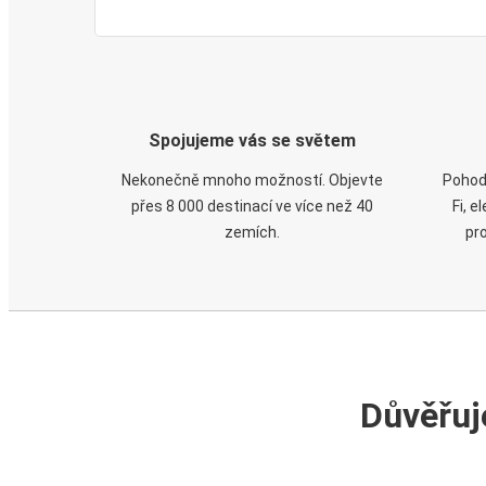
Spojujeme vás se světem
Nekonečně mnoho možností. Objevte
Pohod
přes 8 000 destinací ve více než 40
Fi, 
zemích.
pr
Důvěřuj