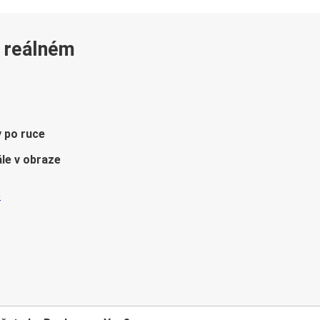
v reálném
y po ruce
le v obraze