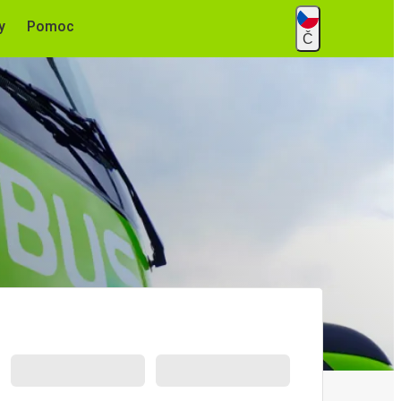
y
Pomoc
Č