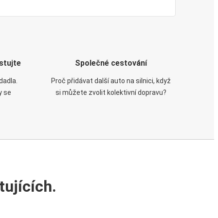
stujte
Společné cestování
dadla.
Proč přidávat další auto na silnici, když
y se
si můžete zvolit kolektivní dopravu?
ujících.