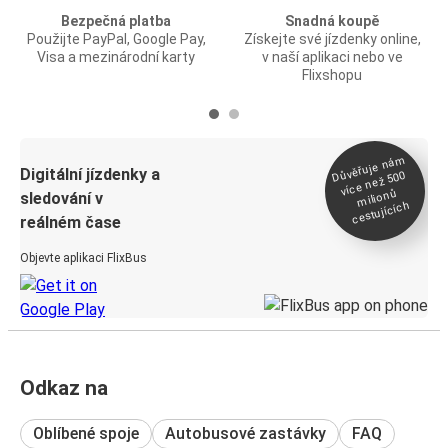
Bezpečná platba
Snadná koupě
Použijte PayPal, Google Pay,
Získejte své jízdenky online,
Visa a mezinárodní karty
v naší aplikaci nebo ve
Flixshopu
Důvěřuje ná
m
Digitální jízdenky a
více než 500
milionů
sledování v
cestujících
reálném čase
Objevte aplikaci FlixBus
Odkaz na
Oblíbené spoje
Autobusové zastávky
FAQ