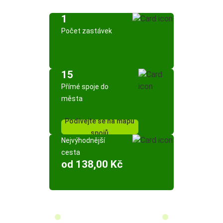
1
Počet zastávek
15
Přímé spoje do
města
Podívejte se na mapu
spojů
Nejvýhodnější
cesta
od 138,00 Kč