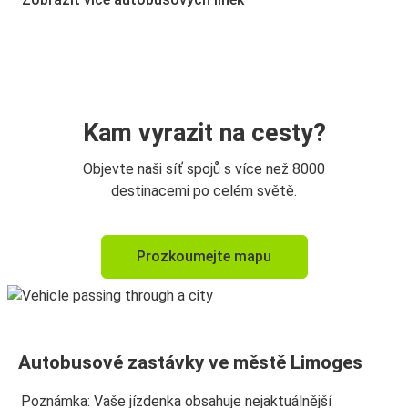
Limoges
Praha
Praha
Limoges
Kam vyrazit na cesty?
Limoges
Objevte naši síť spojů s více než 8000
Praha
destinacemi po celém světě.
Prozkoumejte mapu
Autobusové zastávky ve městě Limoges
Poznámka: Vaše jízdenka obsahuje nejaktuálnější