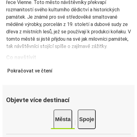
řece Vienne. Toto město návštěvníky překvapí
rozmanitostí svého kulturního dědictví a historických
památek. Je známé pro své středověké smaltované
měděné výrobky, porcelán z 19. století a dubové sudy ze
dřeva z místních lesů, jež se používají k produkci koňaku. V
tomto městě si jistě přijdou na své jak milovníci památek,
tak návštěvníci stojící spíše o zajímavé zážitky.
Co navštívit
Dějiny města Limoges sahají až do dob starověkého Říma,
Pokračovat ve čtení
do 10. století před naším letopočtem, kdy zde Římané
založili město Augustorium. V době stěhování národů
vzniklo na návrší útočištné hradiště, které se později stalo
jádrem města. Roku 1152 připadlo město rodu Anjou a
Objevte více destinací
poté bylo několikrát pod anglickou vládou. Krutou
zajímavostí je, že v roce 1370 dobyl město Eduard
Města
Spoje
Plantagenet, známý také jako „Černý princ“, který dal
povraždit mnoho obyvatel, a město se po této ráně
dlouho vzpamatovávalo. Od roku 1771 proslulo Limoges