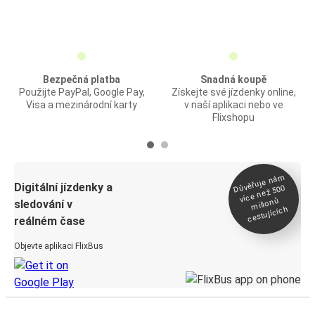
Bezpečná platba
Snadná koupě
Použijte PayPal, Google Pay,
Získejte své jízdenky online,
Visa a mezinárodní karty
v naší aplikaci nebo ve
Flixshopu
Důvěřuje ná
m
Digitální jízdenky a
více než 500
milionů
sledování v
cestujících
reálném čase
Objevte aplikaci FlixBus