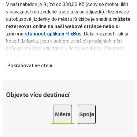
V naší nabídce je 9 jízd od 338,00 Kč (ceny se mohou lišit
v návaznosti na zvolené trase a času odjezdu). Rezervace
autobusové jízdenky do města Križišće je snadná:
můžete
rezervovat online na naší webové stránce nebo si
zdarma
stáhnout aplikaci FlixBus
. Další možnosti, jak si
koupit jízdenku, jsou v jednom z našich prodejních míst
nebo přímo před odjezdem u řidiče autobusu. Zde máte
možnost platit také v hotovosti. Koupě jízdenky předem
skrze aplikaci vám na druhou stranu zajistí ty nejvýhodnější
Pokračovat ve čtení
ceny a navíc si nebudete muset jízdenku vytisknout. Stačí
ukázat elektronickou jízdenku řidiči a naskočit na palubu.
Proč cestovat do města Križišće s FlixBusem
Objevte více destinací
Do města Križišće se můžete dostat z 9 dalších měst.
Autobusová doprava je vždy
ekologická a udržitelná
Města
Spoje
volba
. Když navíc cestujete autobusem FlixBus, máte
možnost kompenzovat emise vaší jízdy. Stačí při
rezervaci jízdenky zašktrnout „Kompenzujte svoji cestu“ a
pomoci nám tak dosáhnout našeho cíle cestování s