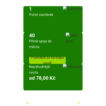
1
Počet zastávek
40
Přímé spoje do
města
Podívejte se na mapu
spojů
Nejvýhodnější
cesta
od 78,00 Kč