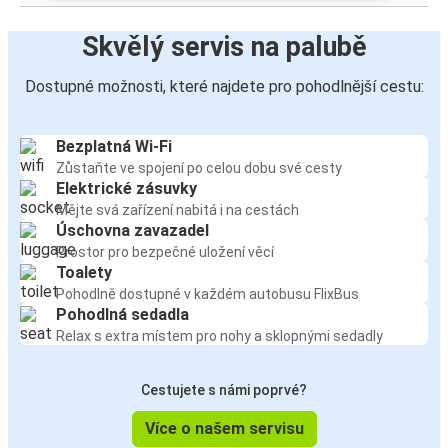
Skvělý servis na palubě
Dostupné možnosti, které najdete pro pohodlnější cestu:
Bezplatná Wi-Fi
Zůstaňte ve spojení po celou dobu své cesty
Elektrické zásuvky
Mějte svá zařízení nabitá i na cestách
Úschovna zavazadel
Prostor pro bezpečné uložení věcí
Toalety
Pohodlně dostupné v každém autobusu FlixBus
Pohodlná sedadla
Relax s extra místem pro nohy a sklopnými sedadly
Cestujete s námi poprvé?
Více o našem servisu