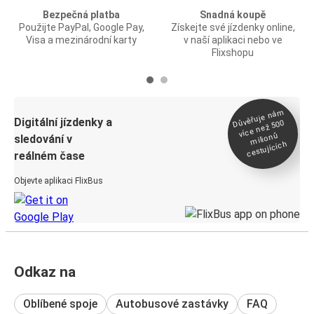
Bezpečná platba
Snadná koupě
Použijte PayPal, Google Pay,
Získejte své jízdenky online,
Visa a mezinárodní karty
v naší aplikaci nebo ve
Flixshopu
Důvěřuje ná
m
Digitální jízdenky a
více než 500
milionů
sledování v
cestujících
reálném čase
Objevte aplikaci FlixBus
Odkaz na
Oblíbené spoje
Autobusové zastávky
FAQ