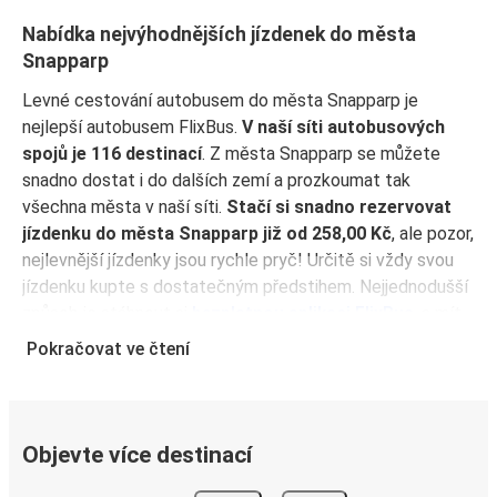
Nabídka nejvýhodnějších jízdenek do města
Snapparp
Levné cestování autobusem do města Snapparp je
nejlepší autobusem FlixBus.
V naší síti autobusových
spojů je 116 destinací
. Z města Snapparp se můžete
snadno dostat i do dalších zemí a prozkoumat tak
všechna města v naší síti.
Stačí si snadno rezervovat
jízdenku do města Snapparp již od 258,00 Kč
, ale pozor,
nejlevnější jízdenky jsou rychle pryč! Určitě si vždy svou
jízdenku kupte s dostatečným předstihem. Nejjednodušší
způsob je stáhnout si
bezplatnou aplikaci FlixBus
, a mít
tak dostupné spoje vždy při ruce. Naše aplikace také uloží
Pokračovat ve čtení
vaši jízdenku, takže ji nebudete muset tisknout a bude
vám dávat aktuální informace o vašem spoji.
Proč cestovat do města Snapparp s FlixBusem
Objevte více destinací
Cestování do města Snapparp s FlixBusem nemůže být