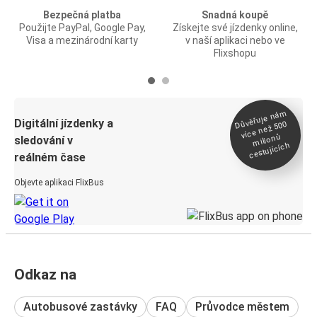
Bezpečná platba
Snadná koupě
Použijte PayPal, Google Pay,
Získejte své jízdenky online,
Visa a mezinárodní karty
v naší aplikaci nebo ve
Flixshopu
Důvěřuje ná
m
Digitální jízdenky a
více než 500
milionů
sledování v
cestujících
reálném čase
Objevte aplikaci FlixBus
Odkaz na
Autobusové zastávky
FAQ
Průvodce městem