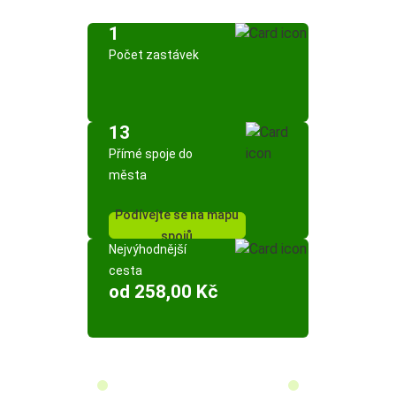
1
Počet zastávek
13
Přímé spoje do
města
Podívejte se na mapu
spojů
Nejvýhodnější
cesta
od 258,00 Kč