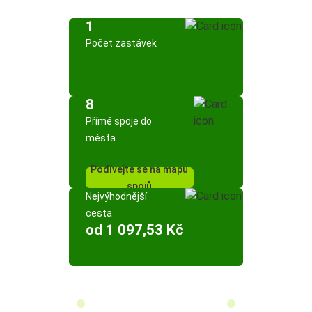
1
Počet zastávek
8
Přímé spoje do
města
Podívejte se na mapu
spojů
Nejvýhodnější
cesta
od 1 097,53 Kč