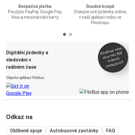
Bezpečná platba
Snadná koupě
Použijte PayPal, Google Pay,
Získejte své jízdenky online,
Visa a mezinárodní karty
v naší aplikaci nebo ve
Flixshopu
Důvěřuje ná
m
Digitální jízdenky a
více než 500
milionů
sledování v
cestujících
reálném čase
Objevte aplikaci FlixBus
Odkaz na
Oblíbené spoje
Autobusové zastávky
FAQ