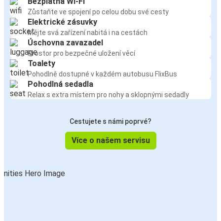
Bezplatná Wi-Fi
Zůstaňte ve spojení po celou dobu své cesty
Elektrické zásuvky
Mějte svá zařízení nabitá i na cestách
Úschovna zavazadel
Prostor pro bezpečné uložení věcí
Toalety
Pohodlně dostupné v každém autobusu FlixBus
Pohodlná sedadla
Relax s extra místem pro nohy a sklopnými sedadly
Cestujete s námi poprvé?
Více o našem servisu