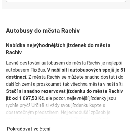
Autobusy do města Rachiv
Nabídka nejvýhodnějších jízdenek do města
Rachiv
Levné cestování autobusem do města Rachiv je nejlepší
autobusem FlixBus.
V naší síti autobusových spojů je 51
destinací
. Z města Rachiv se můžete snadno dostat i do
dalších zemí a prozkoumat tak všechna města v naší síti.
Stačí si snadno rezervovat jízdenku do města Rachiv
již od 1 097,53 Kč
, ale pozor, nejlevnější jízdenky jsou
rychle pryč! Určitě si vždy svou jízdenku kupte s
dostatečným předstihem. Nejjednodušší způsob je
stáhnout si
bezplatnou aplikaci FlixBus
, a mít tak
dostupné spoje vždy při ruce. Naše aplikace také uloží
Pokračovat ve čtení