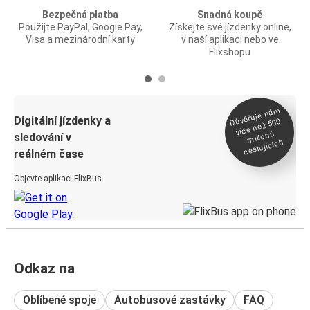
Bezpečná platba
Snadná koupě
Použijte PayPal, Google Pay,
Získejte své jízdenky online,
Visa a mezinárodní karty
v naší aplikaci nebo ve
Flixshopu
Důvěřuje ná
m
Digitální jízdenky a
více než 500
milionů
sledování v
cestujících
reálném čase
Objevte aplikaci FlixBus
Odkaz na
Oblíbené spoje
Autobusové zastávky
FAQ