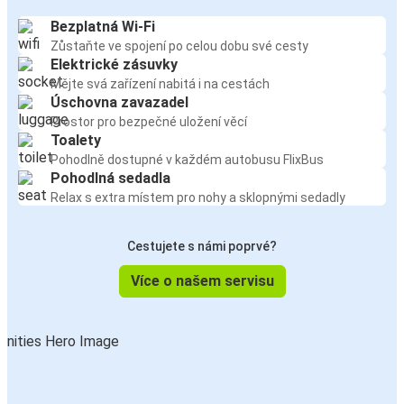
Bezplatná Wi-Fi
Zůstaňte ve spojení po celou dobu své cesty
Elektrické zásuvky
Mějte svá zařízení nabitá i na cestách
Úschovna zavazadel
Prostor pro bezpečné uložení věcí
Toalety
Pohodlně dostupné v každém autobusu FlixBus
Pohodlná sedadla
Relax s extra místem pro nohy a sklopnými sedadly
Cestujete s námi poprvé?
Více o našem servisu