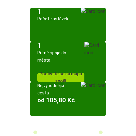
1
Počet zastávek
1
Přímé spoje do
města
Podívejte se na mapu
spojů
Nejvýhodnější
cesta
od 105,80 Kč