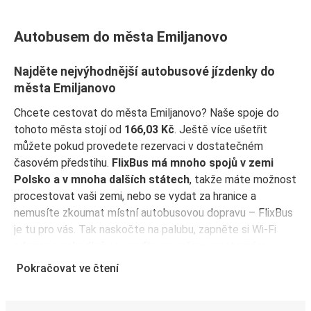
Autobusem do města Emiljanovo
Najděte nejvýhodnější autobusové jízdenky do
města Emiljanovo
Chcete cestovat do města Emiljanovo? Naše spoje do
tohoto města stojí od
166,03 Kč
. Ještě více ušetřit
můžete pokud provedete rezervaci v dostatečném
časovém předstihu.
FlixBus má mnoho spojů v zemi
Polsko a v mnoha dalších státech
, takže máte možnost
procestovat vaši zemi, nebo se vydat za hranice a
nemusíte zkoumat místní autobusovou dopravu – FlixBus
je tu pro vás. Tak naskočte na palubu, zapněte si Wi-Fi
zdarma a pohodlně se usaďte na vašem prostorném
sedadle! Koupit si jízdenku je tak snadné, ať si vyberete
Pokračovat ve čtení
jakoukoli metodu. Rezervujte online, v prodejním místě
nebo přes
aplikaci FlixBus
. Aplikaci můžete použít ke