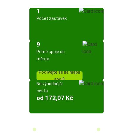
1
Počet zastávek
9
Přímé spoje do
města
Podívejte se na mapu
spojů
Nejvýhodnější
cesta
od 172,07 Kč