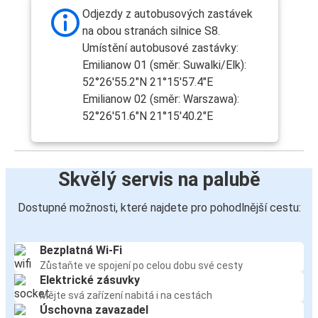
Odjezdy z autobusových zastávek
na obou stranách silnice S8.
Umístění autobusové zastávky:
Emilianow 01 (směr: Suwalki/Elk):
52°26'55.2"N 21°15'57.4"E
Emilianow 02 (směr: Warszawa):
52°26'51.6"N 21°15'40.2"E
Skvělý servis na palubě
Dostupné možnosti, které najdete pro pohodlnější cestu:
Bezplatná Wi-Fi
Zůstaňte ve spojení po celou dobu své cesty
Elektrické zásuvky
Mějte svá zařízení nabitá i na cestách
Úschovna zavazadel