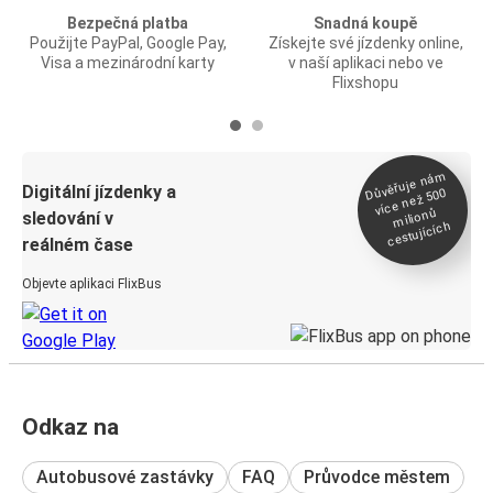
Bezpečná platba
Snadná koupě
Použijte PayPal, Google Pay,
Získejte své jízdenky online,
Visa a mezinárodní karty
v naší aplikaci nebo ve
Flixshopu
Důvěřuje ná
m
Digitální jízdenky a
více než 500
milionů
sledování v
cestujících
reálném čase
Objevte aplikaci FlixBus
Odkaz na
Autobusové zastávky
FAQ
Průvodce městem