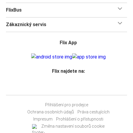
zahrnuto jedno příruční a jedno cestovní zavazadlo,
FlixBus
takže si můžete vzít s sebou na cestu vše potřebné a
nemusíte dělat žádné kompromisy
!
Zákaznický servis
Flix App
Flix najdete na:
Přihlášení pro prodejce
Ochrana osobních údajů
Práva cestujících
Impresum
Prohlášení o přístupnosti
Změna nastavení souborů cookie