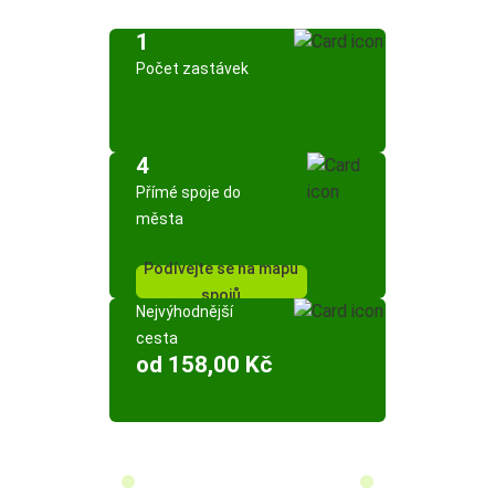
1
Počet zastávek
4
Přímé spoje do
města
Podívejte se na mapu
spojů
Nejvýhodnější
cesta
od 158,00 Kč