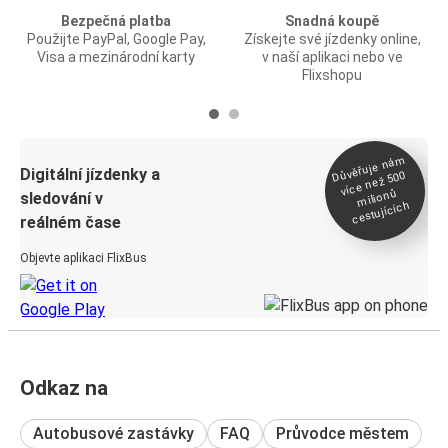
Bezpečná platba
Snadná koupě
Použijte PayPal, Google Pay,
Získejte své jízdenky online,
Visa a mezinárodní karty
v naší aplikaci nebo ve
Flixshopu
Důvěřuje ná
m
Digitální jízdenky a
více než 500
milionů
sledování v
cestujících
reálném čase
Objevte aplikaci FlixBus
Odkaz na
Autobusové zastávky
FAQ
Průvodce městem