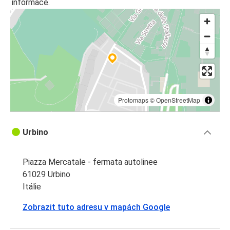
informace.
Protomaps
©
OpenStreetMap
Urbino
Piazza Mercatale - fermata autolinee
61029 Urbino
Itálie
Zobrazit tuto adresu v mapách Google