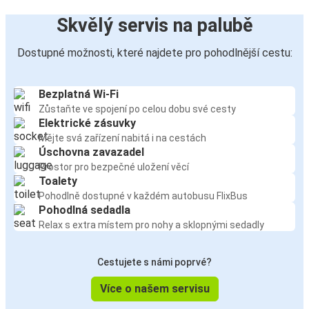
Skvělý servis na palubě
Dostupné možnosti, které najdete pro pohodlnější cestu:
Bezplatná Wi-Fi
Zůstaňte ve spojení po celou dobu své cesty
Elektrické zásuvky
Mějte svá zařízení nabitá i na cestách
Úschovna zavazadel
Prostor pro bezpečné uložení věcí
Toalety
Pohodlně dostupné v každém autobusu FlixBus
Pohodlná sedadla
Relax s extra místem pro nohy a sklopnými sedadly
Cestujete s námi poprvé?
Více o našem servisu