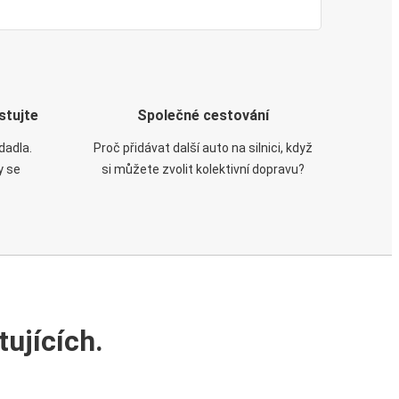
stujte
Společné cestování
dadla.
Proč přidávat další auto na silnici, když
y se
si můžete zvolit kolektivní dopravu?
ujících.