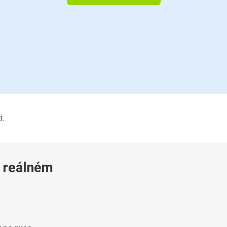
i.
v reálném