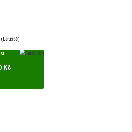
(Letiště)
ší
0 Kč