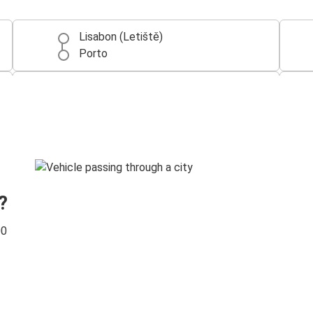
Lisabon (Letiště)
Porto
Leiria
Lisabon (Letiště)
Aveiro
Lisabon (Letiště)
Fatima
?
Lisabon (Letiště)
00
Braga
Lisabon (Letiště)
Lisabon (Letiště)
Évora