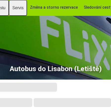
Změna a storno rezervace
Sledování cest
estu
Servis
Autobus do Lisabon (Letiště)