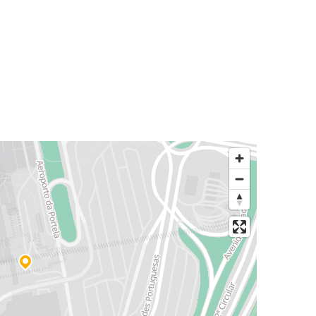
Porto (Letiště)
Lisabon (Letiště)
Caldas da Rainha
Lisabon (Letiště)
Lisabon (Letiště)
Peniche
Lisabon (Letiště)
Nazare