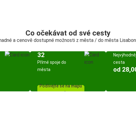
Co očekávat od své cesty
snadné a cenově dostupné možnosti z města / do města Lisabon 
32
Nejvýhodněj
Přímé spoje do
cesta
od 28,0
města
Podívejte se na mapu
spojů