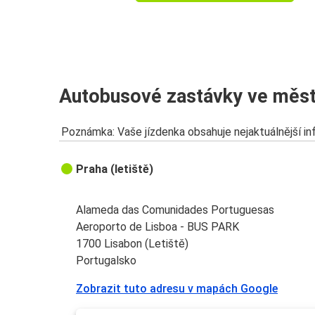
Madrid
Lisabon (Letiště)
Lisabon (Letiště)
Autobusové zastávky ve městě
Caldas da Rainha
Poznámka: Vaše jízdenka obsahuje nejaktuálnější i
Nazare
Lisabon (Letiště)
Praha (letiště)
Lisabon (Letiště)
Letiště Madrid Barajas
Alameda das Comunidades Portuguesas
Aeroporto de Lisboa - BUS PARK
Santiago de Compostela
1700 Lisabon (Letiště)
Lisabon (Letiště)
Portugalsko
Zobrazit tuto adresu v mapách Google