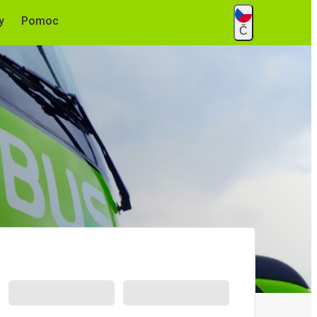
y
Pomoc
Č