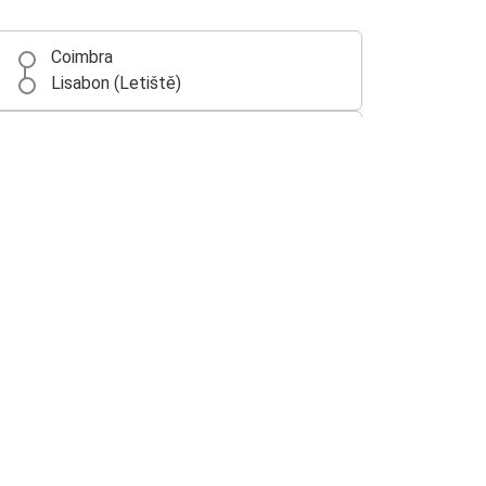
Coimbra
Lisabon (Letiště)
Lisabon (Letiště)
Leiria
Faro (letiště)
Lisabon (Letiště)
Lisabon (Letiště)
Albufeira
Lisabon (Letiště)
Braga
Évora
Lisabon (Letiště)