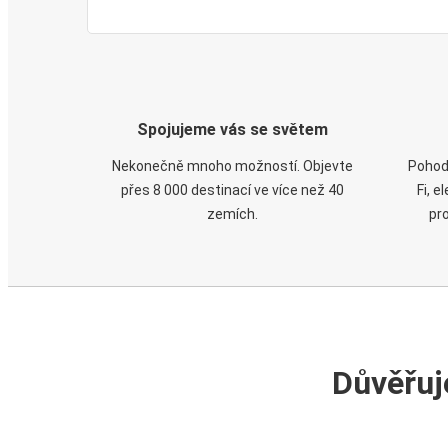
Spojujeme vás se světem
Nekonečně mnoho možností. Objevte
Pohod
přes 8 000 destinací ve více než 40
Fi, 
zemích.
pr
Důvěřuj