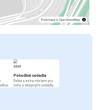
Protomaps
©
OpenStreetMap
Pohodlná sedadla
v
Relax s extra místem pro
ixBus
nohy a sklopnými sedadly