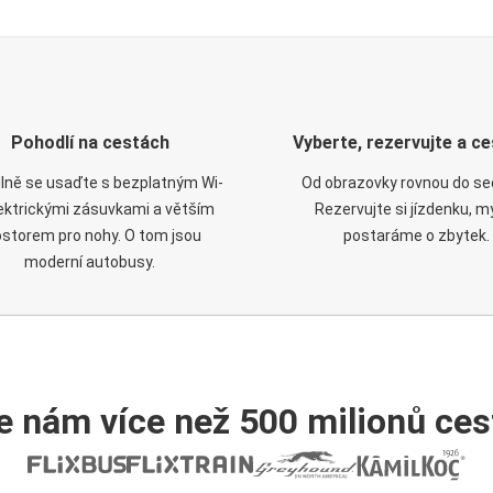
Pohodlí na cestách
Vyberte, rezervujte a ce
lně se usaďte s bezplatným Wi-
Od obrazovky rovnou do se
elektrickými zásuvkami a větším
Rezervujte si jízdenku, m
ostorem pro nohy. O tom jsou
postaráme o zbytek.
moderní autobusy.
e nám více než 500 milionů cest