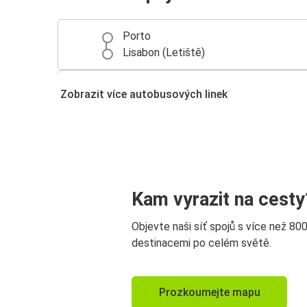
Porto
Lisabon (Letiště)
Lisabon (Letiště)
Zobrazit více autobusových linek
Coimbra
Lisabon (Letiště)
Fatima
Albufeira
Kam vyrazit na cesty
Lisabon (Letiště)
Objevte naši síť spojů s více než 80
Lisabon (Letiště)
destinacemi po celém světě.
Madrid
Lisabon (Letiště)
Prozkoumejte mapu
Porto (Letiště)