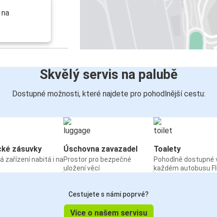
 na
Skvělý servis na palubě
Dostupné možnosti, které najdete pro pohodlnější cestu:
cké zásuvky
Úschovna zavazadel
Toalety
á zařízení nabitá i na
Prostor pro bezpečné
Pohodlně dostupné 
uložení věcí
každém autobusu Fl
Cestujete s námi poprvé?
Více o našem servisu