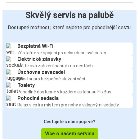
Skvělý servis na palubě
Dostupné možnosti, které najdete pro pohodlnější cestu:
Bezplatná Wi-Fi
Zůstaňte ve spojení po celou dobu své cesty
Elektrické zásuvky
Mějte svá zařízení nabitá i na cestách
Úschovna zavazadel
Prostor pro bezpečné uložení věcí
Toalety
Pohodlně dostupné v každém autobusu FlixBus
Pohodlná sedadla
Relax s extra místem pro nohy a sklopnými sedadly
Cestujete s námi poprvé?
Více o našem servisu