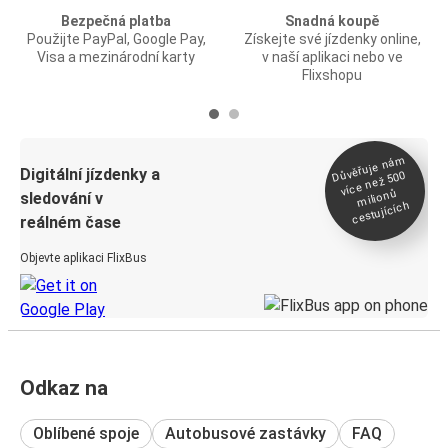
Bezpečná platba
Snadná koupě
Použijte PayPal, Google Pay,
Získejte své jízdenky online,
Visa a mezinárodní karty
v naší aplikaci nebo ve
Flixshopu
Důvěřuje ná
m
Digitální jízdenky a
více než 500
milionů
sledování v
cestujících
reálném čase
Objevte aplikaci FlixBus
Odkaz na
Oblíbené spoje
Autobusové zastávky
FAQ