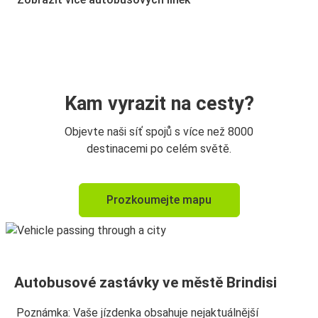
Lecce
Brindisi
Brindisi
Taranto
Kam vyrazit na cesty?
Objevte naši síť spojů s více než 8000
destinacemi po celém světě.
Prozkoumejte mapu
Autobusové zastávky ve městě Brindisi
Poznámka: Vaše jízdenka obsahuje nejaktuálnější