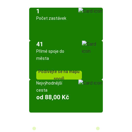
1
Počet zastávek
41
Přímé spoje do
města
Podívejte se na mapu
spojů
Nejvýhodnější
cesta
od 88,00 Kč