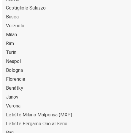
dipozici toaleta, takže nemusíte čekat až do příští
Costigliole Saluzzo
zastávky.
Busca
Verzuolo
Milán
Řím
Turín
Neapol
Bologna
Florencie
Benátky
Janov
Verona
Letiště Milano Malpensa (MXP)
Letiště Bergamo Orio al Serio
Bari