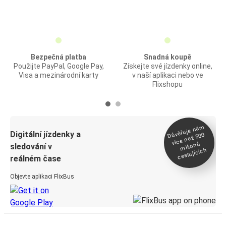
Bezpečná platba
Snadná koupě
Použijte PayPal, Google Pay,
Získejte své jízdenky online,
Visa a mezinárodní karty
v naší aplikaci nebo ve
Flixshopu
Důvěřuje ná
m
Digitální jízdenky a
více než 500
milionů
sledování v
cestujících
reálném čase
Objevte aplikaci FlixBus