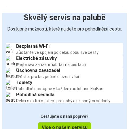
Skvělý servis na palubě
Dostupné možnosti, které najdete pro pohodlnější cestu:
Bezplatná Wi-Fi
Zůstaňte ve spojení po celou dobu své cesty
Elektrické zásuvky
Mějte svá zařízení nabitá i na cestách
Úschovna zavazadel
Prostor pro bezpečné uložení věcí
Toalety
Pohodlně dostupné v každém autobusu FlixBus
Pohodlná sedadla
Relax s extra místem pro nohy a sklopnými sedadly
Cestujete s námi poprvé?
Více o našem servisu