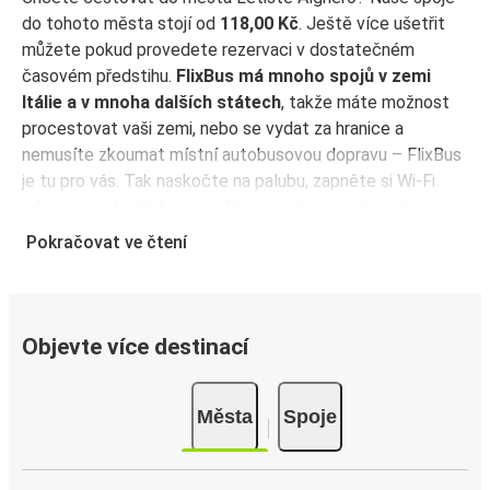
do tohoto města stojí od
118,00 Kč
. Ještě více ušetřit
můžete pokud provedete rezervaci v dostatečném
časovém předstihu.
FlixBus má mnoho spojů v zemi
Itálie a v mnoha dalších státech
, takže máte možnost
procestovat vaši zemi, nebo se vydat za hranice a
nemusíte zkoumat místní autobusovou dopravu – FlixBus
je tu pro vás. Tak naskočte na palubu, zapněte si Wi-Fi
zdarma a pohodlně se usaďte na vašem prostorném
sedadle! Koupit si jízdenku je tak snadné, ať si vyberete
Pokračovat ve čtení
jakoukoli metodu. Rezervujte online, v prodejním místě
nebo přes
aplikaci FlixBus
. Aplikaci můžete použít ke
správě rezervace před odjezdem a bude také sloužit jako
vaše jízdenka – jednoduše ji ukažte řidiči při nástupu do
Objevte více destinací
autobusu. Pro nejvýhodnější ceny si rezervujte jízdenku
předem přímo v aplikaci FlixBus – čím dříve koupíte, tím
Města
Spoje
levnější bude vaše cesta!
Proč cestovat do města Letiště Alghero s
FlixBusem?