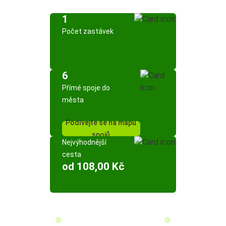
1
Počet zastávek
6
Přímé spoje do
města
Podívejte se na mapu
spojů
Nejvýhodnější
cesta
od 108,00 Kč