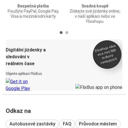
Bezpečná platba
Snadná koupě
Použijte PayPal, Google Pay,
Získejte své jízdenky online,
Visa a mezinárodní karty
v naší aplikaci nebo ve
Flixshopu
Důvěřuje ná
m
Digitální jízdenky a
více než 500
milionů
sledování v
cestujících
reálném čase
Objevte aplikaci FlixBus
Odkaz na
Autobusové zastávky
FAQ
Průvodce městem