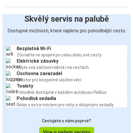
Skvělý servis na palubě
Dostupné možnosti, které najdete pro pohodlnější cestu:
Bezplatná Wi-Fi
Zůstaňte ve spojení po celou dobu své cesty
Elektrické zásuvky
Mějte svá zařízení nabitá i na cestách
Úschovna zavazadel
Prostor pro bezpečné uložení věcí
Toalety
Pohodlně dostupné v každém autobusu FlixBus
Pohodlná sedadla
Relax s extra místem pro nohy a sklopnými sedadly
Cestujete s námi poprvé?
Více o našem servisu