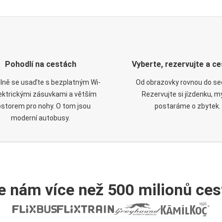
Pohodlí na cestách
Vyberte, rezervujte a ce
lně se usaďte s bezplatným Wi-
Od obrazovky rovnou do se
elektrickými zásuvkami a větším
Rezervujte si jízdenku, m
ostorem pro nohy. O tom jsou
postaráme o zbytek.
moderní autobusy.
e nám více než 500 milionů cest