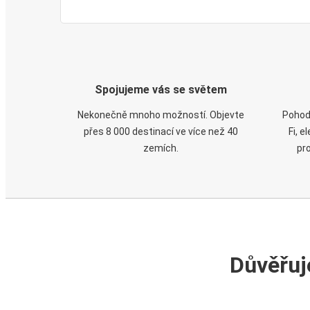
Spojujeme vás se světem
Nekonečně mnoho možností. Objevte
Pohod
přes 8 000 destinací ve více než 40
Fi, 
zemích.
pr
Důvěřuj