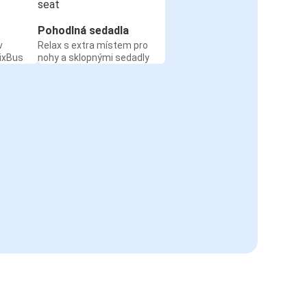
Pohodlná sedadla
v
Relax s extra místem pro
ixBus
nohy a sklopnými sedadly