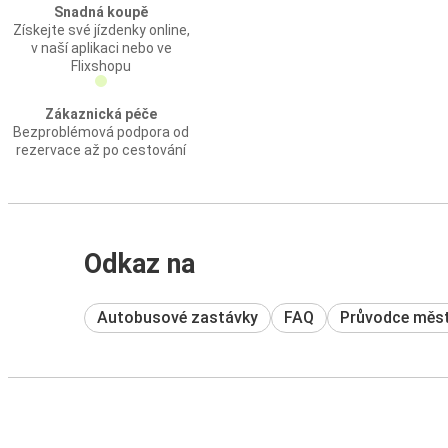
Snadná koupě
Získejte své jízdenky online,
v naší aplikaci nebo ve
Flixshopu
Zákaznická péče
Bezproblémová podpora od
rezervace až po cestování
Odkaz na
Autobusové zastávky
FAQ
Průvodce měs