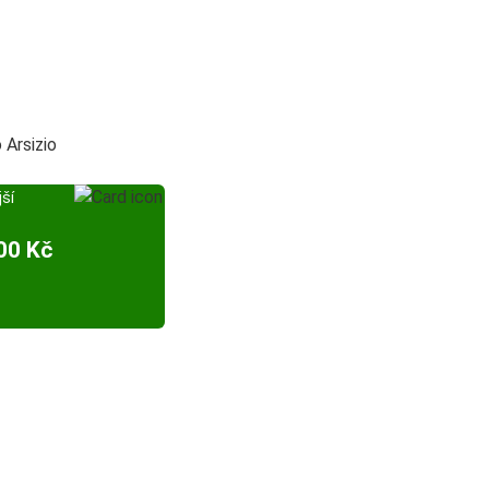
Arsizio
ší
00 Kč