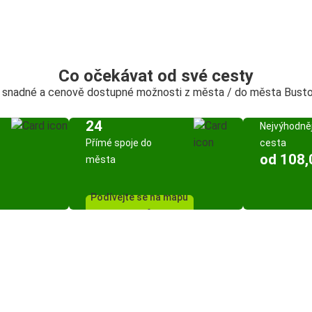
Co očekávat od své cesty
, snadné a cenově dostupné možnosti z města / do města Busto 
24
Nejvýhodněj
Přímé spoje do
cesta
od 108,
města
Podívejte se na mapu
spojů