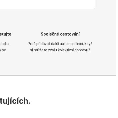
stujte
Společné cestování
dadla.
Proč přidávat další auto na silnici, když
y se
si můžete zvolit kolektivní dopravu?
ujících.