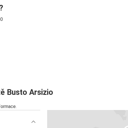
?
00
ě Busto Arsizio
nformace.