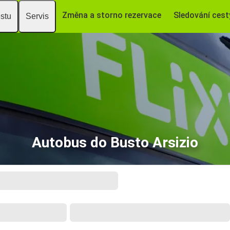
Změna a storno rezervace
Sledování cest
estu
Servis
Autobus do Busto Arsizio