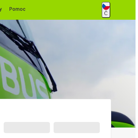
y
Pomoc
Č