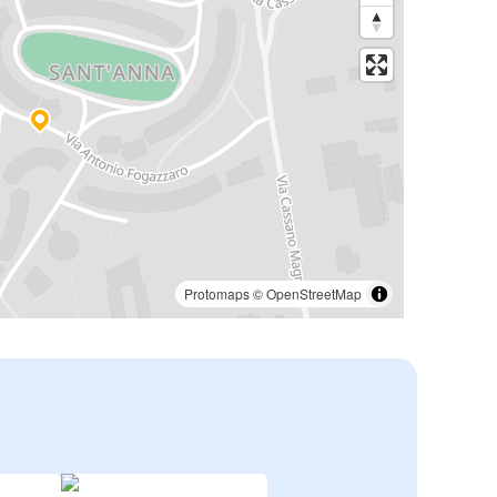
Protomaps
©
OpenStreetMap