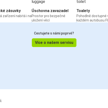
cké zásuvky
Úschovna zavazadel
Toalety
á zařízení nabitá i na
Prostor pro bezpečné
Pohodlně dostupné 
uložení věcí
každém autobusu Fl
Cestujete s námi poprvé?
Více o našem servisu
i.