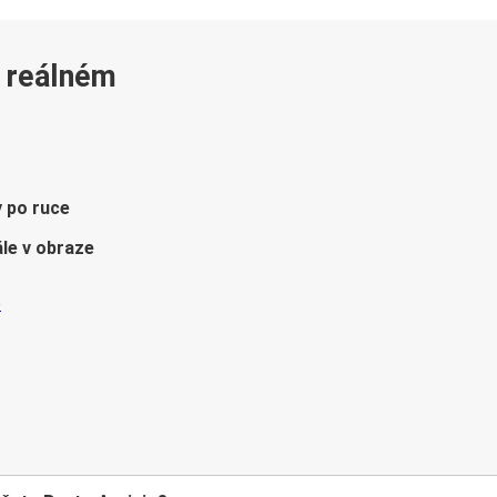
v reálném
y po ruce
le v obraze