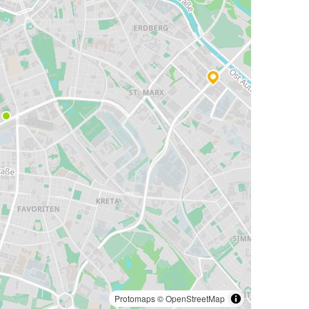
Protomaps
©
OpenStreetMap