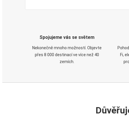
Spojujeme vás se světem
Nekonečně mnoho možností. Objevte
Pohod
přes 8 000 destinací ve více než 40
Fi, 
zemích.
pr
Důvěřuj