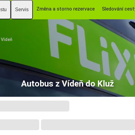
Změna a storno rezervace
Sledování cest
estu
Servis
Vídeň
Autobus z Vídeň do Kluž