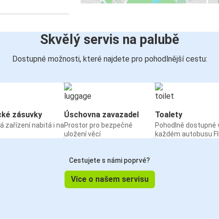
Skvělý servis na palubě
Dostupné možnosti, které najdete pro pohodlnější cestu:
cké zásuvky
Úschovna zavazadel
Toalety
á zařízení nabitá i na
Prostor pro bezpečné
Pohodlně dostupné 
uložení věcí
každém autobusu Fl
Cestujete s námi poprvé?
Více o našem servisu