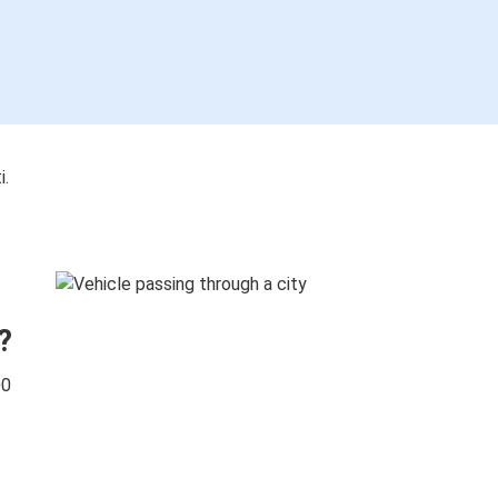
i.
?
00