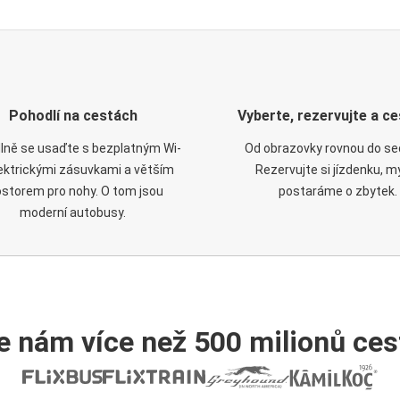
Pohodlí na cestách
Vyberte, rezervujte a ce
lně se usaďte s bezplatným Wi-
Od obrazovky rovnou do se
elektrickými zásuvkami a větším
Rezervujte si jízdenku, m
ostorem pro nohy. O tom jsou
postaráme o zbytek.
moderní autobusy.
e nám více než 500 milionů cest