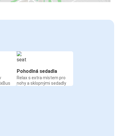
Pohodlná sedadla
v
Relax s extra místem pro
ixBus
nohy a sklopnými sedadly