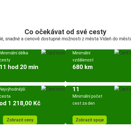
Co očekávat od své cesty
lé, snadné a cenově dostupné možnosti z města Vídeň do města
Minimální délka
Minimální
cesty
vzdálenost
11 hod 20 min
680 km
11
Nejvýhodnější
cesta
Minimální počet
od 1 218,00 Kč
cest za den
Zobrazit ceny
Zobrazit spoje