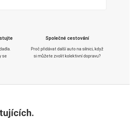
stujte
Společné cestování
dadla.
Proč přidávat další auto na silnici, když
y se
si můžete zvolit kolektivní dopravu?
ujících.