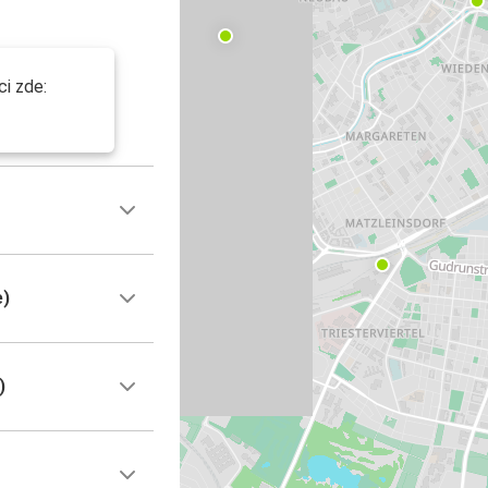
i zde:
e)
)