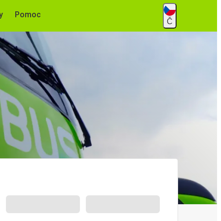
y
Pomoc
Č