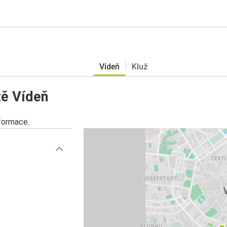
Vídeň
Kluž
tě Vídeň
nformace.