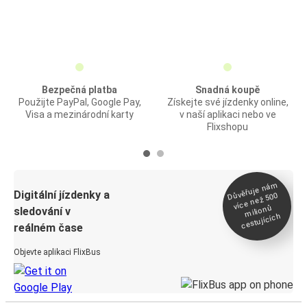
Bezpečná platba
Snadná koupě
Použijte PayPal, Google Pay,
Získejte své jízdenky online,
Visa a mezinárodní karty
v naší aplikaci nebo ve
Flixshopu
Důvěřuje ná
m
Digitální jízdenky a
více než 500
milionů
sledování v
cestujících
reálném čase
Objevte aplikaci FlixBus