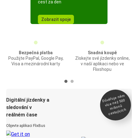
cest za den
Zobrazit spoje
Bezpečná platba
Snadná koupě
Použijte PayPal, Google Pay,
Získejte své jízdenky online,
Visa a mezinárodní karty
v naší aplikaci nebo ve
Flixshopu
Důvěřuje ná
m
Digitální jízdenky a
více než 500
milionů
sledování v
cestujících
reálném čase
Objevte aplikaci FlixBus