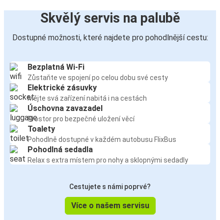
Skvělý servis na palubě
Dostupné možnosti, které najdete pro pohodlnější cestu:
Bezplatná Wi-Fi
Zůstaňte ve spojení po celou dobu své cesty
Elektrické zásuvky
Mějte svá zařízení nabitá i na cestách
Úschovna zavazadel
Prostor pro bezpečné uložení věcí
Toalety
Pohodlně dostupné v každém autobusu FlixBus
Pohodlná sedadla
Relax s extra místem pro nohy a sklopnými sedadly
Cestujete s námi poprvé?
Více o našem servisu