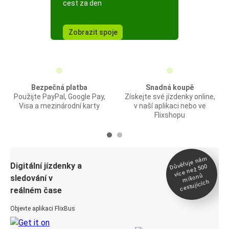
cest za den
Zobrazit spoje
Bezpečná platba
Snadná koupě
Použijte PayPal, Google Pay,
Získejte své jízdenky online,
Visa a mezinárodní karty
v naší aplikaci nebo ve
Flixshopu
Důvěřuje ná
m
Digitální jízdenky a
více než 500
milionů
sledování v
cestujících
reálném čase
Objevte aplikaci FlixBus