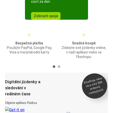
cest za den
Zobrazit spoje
Bezpečná platba
Snadná koupě
Použijte PayPal, Google Pay,
Získejte své jízdenky online,
Visa a mezinárodní karty
v naší aplikaci nebo ve
Flixshopu
Důvěřuje ná
m
Digitální jízdenky a
více než 500
milionů
sledování v
cestujících
reálném čase
Objevte aplikaci FlixBus