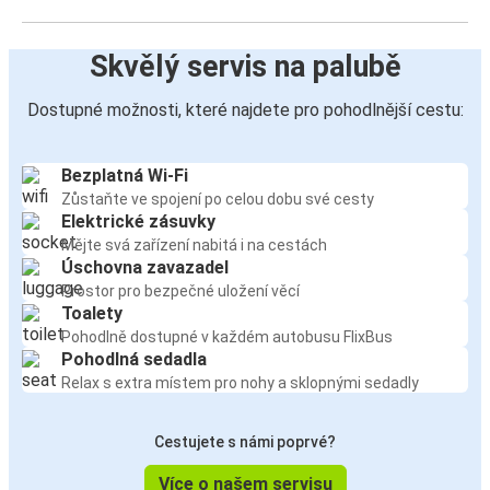
Skvělý servis na palubě
Dostupné možnosti, které najdete pro pohodlnější cestu:
Bezplatná Wi-Fi
Zůstaňte ve spojení po celou dobu své cesty
Elektrické zásuvky
Mějte svá zařízení nabitá i na cestách
Úschovna zavazadel
Prostor pro bezpečné uložení věcí
Toalety
Pohodlně dostupné v každém autobusu FlixBus
Pohodlná sedadla
Relax s extra místem pro nohy a sklopnými sedadly
Cestujete s námi poprvé?
Více o našem servisu