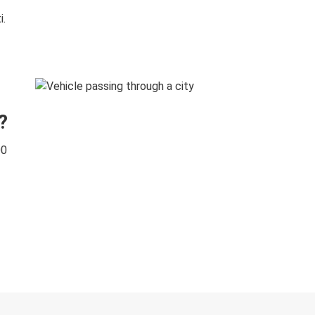
i.
?
00