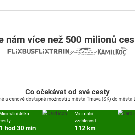
e nám více než 500 milionů cest
Co očekávat od své cesty
né a cenově dostupné možnosti z města Trnava (SK) do města 
Minimální délka
Minimální
cesty
vzdálenost
1 hod 30 min
112 km