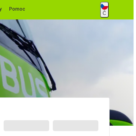
y
Pomoc
Č