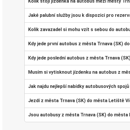
Kolik stojí jízdenka na autobus mezi městy Trn
Jaké palubní služby jsou k dispozici pro reze
Kolik zavazadel si mohu vzít s sebou do autob
Kdy jede první autobus z města Trnava (SK) do
Kdy jede poslední autobus z města Trnava (SK
Musím si vytisknout jízdenku na autobus z mě
Jak najdu nejlepší nabídky autobusových spojů
Jezdí z města Trnava (SK) do města Letiště V
Jsou autobusy z města Trnava (SK) do města L