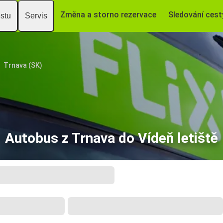
Změna a storno rezervace
Sledování cest
estu
Servis
Trnava (SK)
Autobus z Trnava do Vídeň letiště