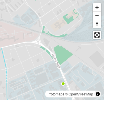
Protomaps
©
OpenStreetMap