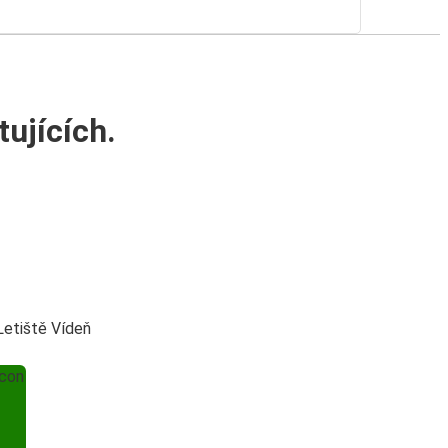
ujících.
Letiště Vídeň