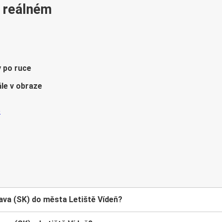
v reálném
y po ruce
le v obraze
va (SK) do města Letiště Vídeň?