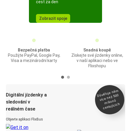
cest za den
Zobrazit spoje
Bezpečná platba
Snadná koupě
Použijte PayPal, Google Pay,
Získejte své jízdenky online,
Visa a mezinárodní karty
v naší aplikaci nebo ve
Flixshopu
Důvěřuje ná
m
Digitální jízdenky a
více než 500
milionů
sledování v
cestujících
reálném čase
Objevte aplikaci FlixBus