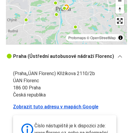
Protomaps
©
OpenStreetMap
Praha (Ústřední autobusové nádraží Florenc)
(Praha,,ÚAN Florenc) Křižíkova 2110/2b
ÚAN Florenc
186 00 Praha
Česká republika
Zobrazit tuto adresu v mapách Google
Číslo nástupiště je k dispozici zde:
www.florenc.cz, nebo na informační