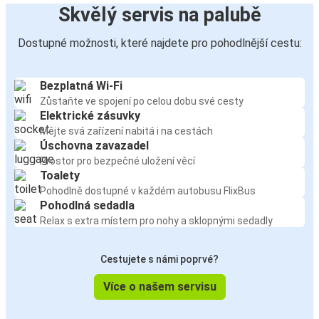
Skvělý servis na palubě
Dostupné možnosti, které najdete pro pohodlnější cestu:
Bezplatná Wi-Fi
Zůstaňte ve spojení po celou dobu své cesty
Elektrické zásuvky
Mějte svá zařízení nabitá i na cestách
Úschovna zavazadel
Prostor pro bezpečné uložení věcí
Toalety
Pohodlně dostupné v každém autobusu FlixBus
Pohodlná sedadla
Relax s extra místem pro nohy a sklopnými sedadly
Cestujete s námi poprvé?
Více o našem servisu