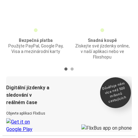
Bezpečná platba
Snadná koupě
Použijte PayPal, Google Pay,
Získejte své jízdenky online,
Visa a mezinárodní karty
v naší aplikaci nebo ve
Flixshopu
Důvěřuje ná
m
Digitální jízdenky a
více než 500
milionů
sledování v
cestujících
reálném čase
Objevte aplikaci FlixBus