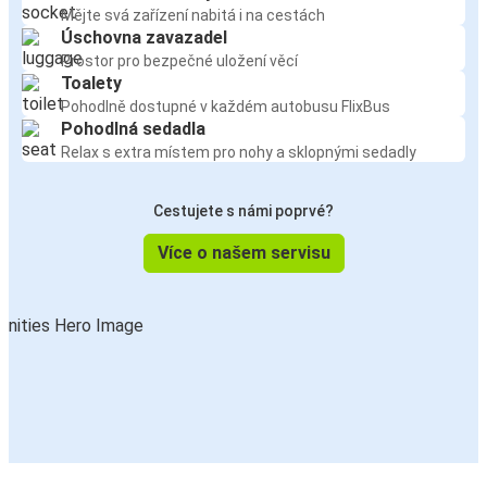
Mějte svá zařízení nabitá i na cestách
Úschovna zavazadel
Prostor pro bezpečné uložení věcí
Toalety
Pohodlně dostupné v každém autobusu FlixBus
Pohodlná sedadla
Relax s extra místem pro nohy a sklopnými sedadly
Cestujete s námi poprvé?
Více o našem servisu