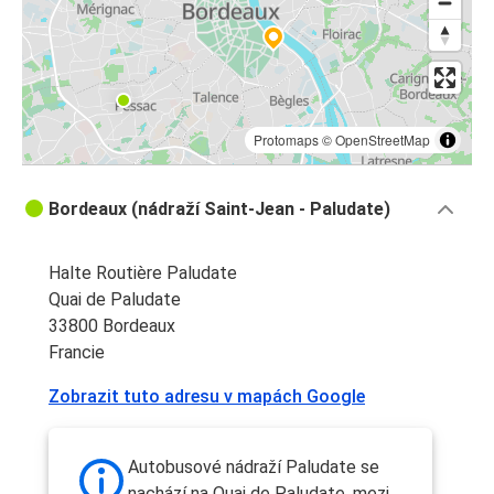
Protomaps
©
OpenStreetMap
Bordeaux (nádraží Saint-Jean - Paludate)
Halte Routière Paludate
Quai de Paludate
33800 Bordeaux
Francie
Zobrazit tuto adresu v mapách Google
Autobusové nádraží Paludate se
nachází na Quai de Paludate, mezi