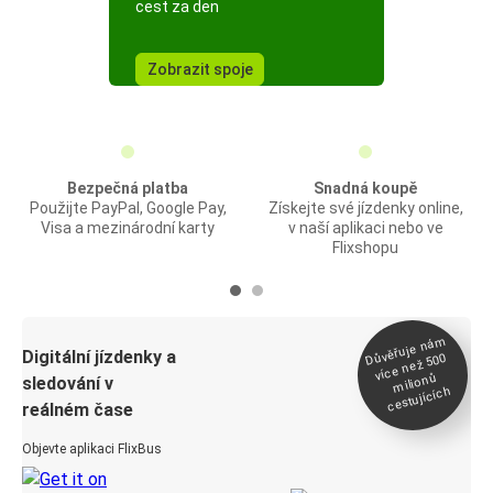
cest za den
Zobrazit spoje
Bezpečná platba
Snadná koupě
Použijte PayPal, Google Pay,
Získejte své jízdenky online,
Visa a mezinárodní karty
v naší aplikaci nebo ve
Flixshopu
Důvěřuje ná
m
Digitální jízdenky a
více než 500
milionů
sledování v
cestujících
reálném čase
Objevte aplikaci FlixBus