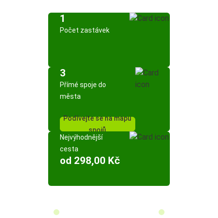
1
Počet zastávek
3
Přímé spoje do
města
Podívejte se na mapu
spojů
Nejvýhodnější
cesta
od 298,00 Kč