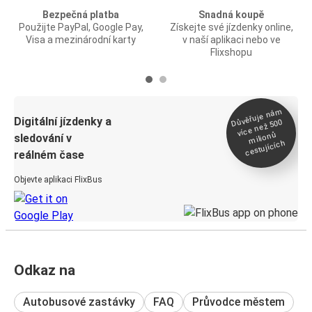
Bezpečná platba
Snadná koupě
Použijte PayPal, Google Pay,
Získejte své jízdenky online,
Visa a mezinárodní karty
v naší aplikaci nebo ve
Flixshopu
Důvěřuje ná
m
Digitální jízdenky a
více než 500
milionů
sledování v
cestujících
reálném čase
Objevte aplikaci FlixBus
Odkaz na
Autobusové zastávky
FAQ
Průvodce městem