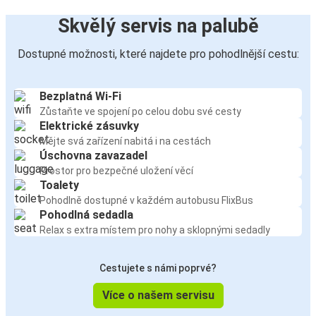
Skvělý servis na palubě
Dostupné možnosti, které najdete pro pohodlnější cestu:
Bezplatná Wi-Fi
Zůstaňte ve spojení po celou dobu své cesty
Elektrické zásuvky
Mějte svá zařízení nabitá i na cestách
Úschovna zavazadel
Prostor pro bezpečné uložení věcí
Toalety
Pohodlně dostupné v každém autobusu FlixBus
Pohodlná sedadla
Relax s extra místem pro nohy a sklopnými sedadly
Cestujete s námi poprvé?
Více o našem servisu