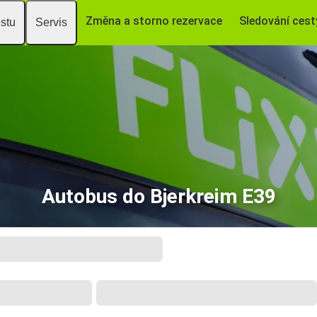
Změna a storno rezervace
Sledování cest
estu
Servis
Autobus do Bjerkreim E39