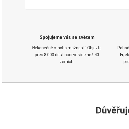
Spojujeme vás se světem
Nekonečně mnoho možností. Objevte
Pohod
přes 8 000 destinací ve více než 40
Fi, 
zemích.
pr
Důvěřuj