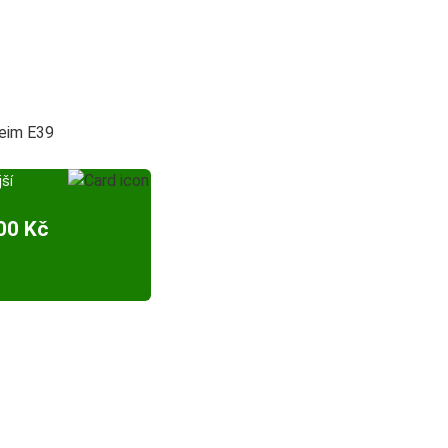
reim E39
ší
00 Kč