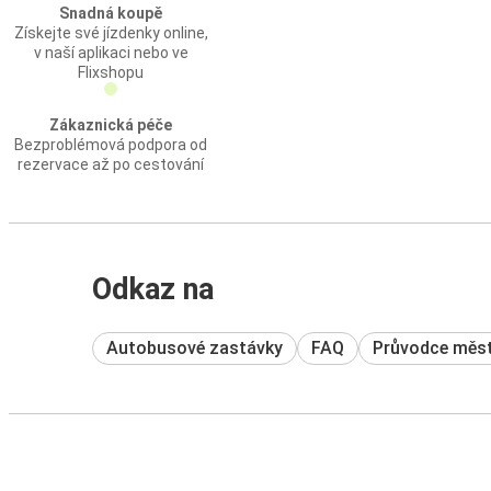
Snadná koupě
Získejte své jízdenky online,
v naší aplikaci nebo ve
Flixshopu
Zákaznická péče
Bezproblémová podpora od
rezervace až po cestování
Odkaz na
Autobusové zastávky
FAQ
Průvodce měs