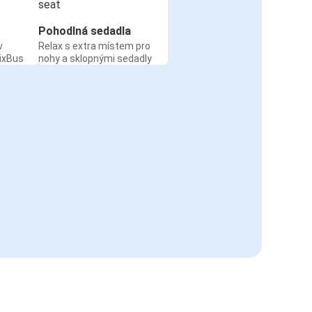
Pohodlná sedadla
v
Relax s extra místem pro
ixBus
nohy a sklopnými sedadly