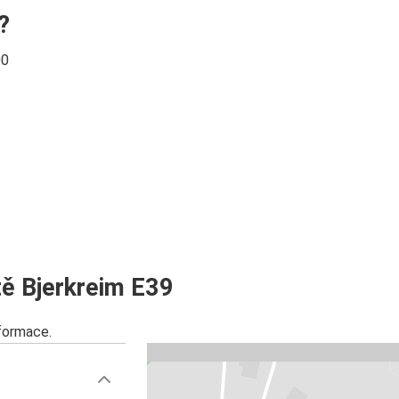
?
00
ě Bjerkreim E39
nformace.