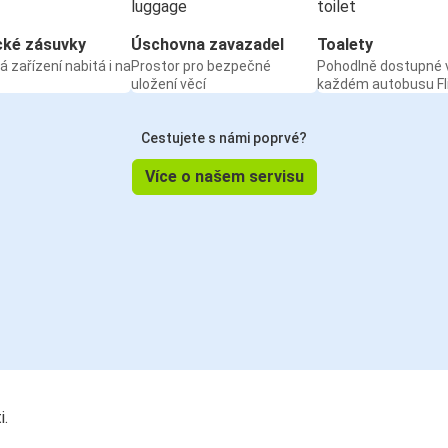
cké zásuvky
Úschovna zavazadel
Toalety
á zařízení nabitá i na
Prostor pro bezpečné
Pohodlně dostupné 
uložení věcí
každém autobusu Fl
Cestujete s námi poprvé?
Více o našem servisu
i.