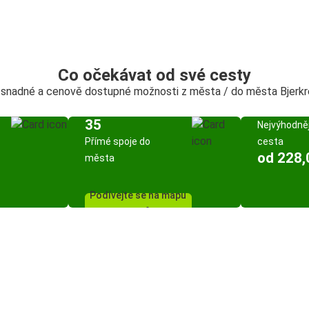
Co očekávat od své cesty
 snadné a cenově dostupné možnosti z města / do města Bjerk
35
Nejvýhodněj
Přímé spoje do
cesta
od 228,
města
Podívejte se na mapu
spojů