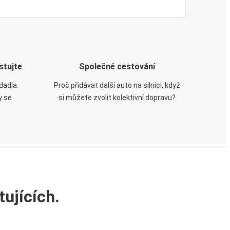
stujte
Společné cestování
dadla.
Proč přidávat další auto na silnici, když
y se
si můžete zvolit kolektivní dopravu?
ujících.