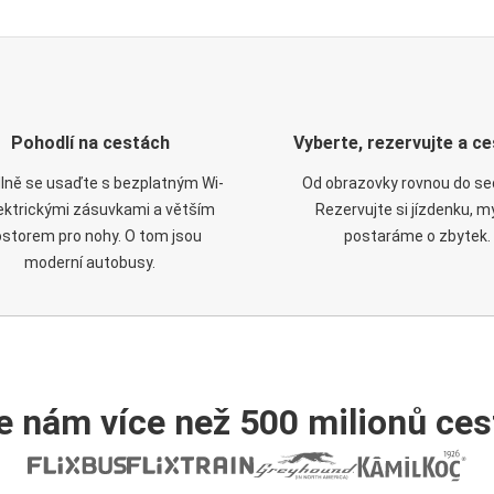
Pohodlí na cestách
Vyberte, rezervujte a ce
lně se usaďte s bezplatným Wi-
Od obrazovky rovnou do se
elektrickými zásuvkami a větším
Rezervujte si jízdenku, m
ostorem pro nohy. O tom jsou
postaráme o zbytek.
moderní autobusy.
e nám více než 500 milionů cest