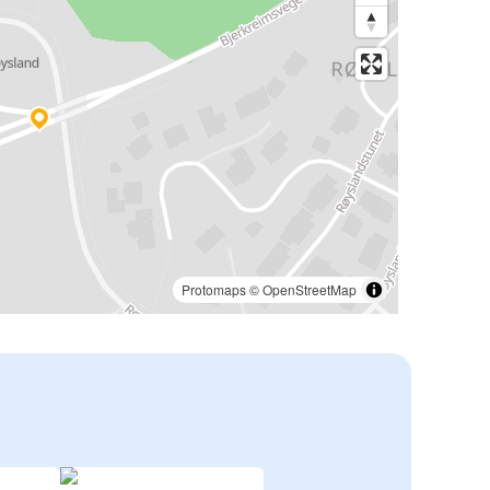
Protomaps
©
OpenStreetMap