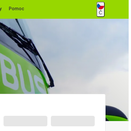
y
Pomoc
Č