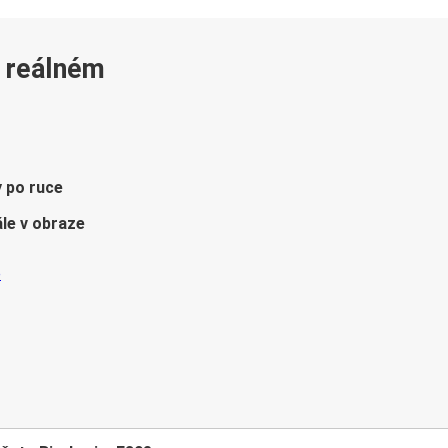
v reálném
y po ruce
le v obraze