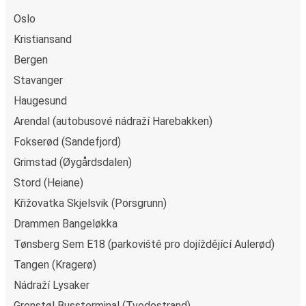
a udržitelná volba
. Když navíc cestujete autobusem
Oslo
FlixBus, máte možnost kompenzovat emise vaší jízdy.
Kristiansand
Stačí při rezervaci jízdenky zašktrnout „Kompenzujte svoji
Bergen
cestu“ a pomoci nám tak dosáhnout našeho cíle
cestování s nulovými emisemi CO2. Jízdenku si můžete
Stavanger
koupit v jednom z našich prodejních míst, kde je možná
Haugesund
platba v hotovosti nebo kartou. Další možností je
Arendal (autobusové nádraží Harebakken)
rezervace na webové stránce nebo v aplikaci FlixBus. Zde
Fokserød (Sandefjord)
máte možnost bezpečné platby kreditní kartou, přes
PayPal, Google Pay a Apple Pay. Pak už stačí jen zabalit
Grimstad (Øygårdsdalen)
kufry, nastoupit do autobusu a užít si jízdu!
Stord (Heiane)
Oblíbené spoje do města Lagunen Rådal (Bergen)
Křižovatka Skjelsvik (Porsgrunn)
Drammen Bangeløkka
Ať jste kdekoli v zemi Norsko, je snadné se dostat to
města Lagunen Rådal (Bergen): 35měst je spojených s
Tønsberg Sem E18 (parkoviště pro dojíždějící Aulerød)
městem Lagunen Rådal (Bergen)
, a FlixBus vás vždy rád
Tangen (Kragerø)
přivítá na palubě. Hledáte inspiraci? Podívejte se na naše
Nádraží Lysaker
nejoblíbenější trasy na
interaktivní mapě
!
Grenstøl Bussterminal (Tvedestrand)