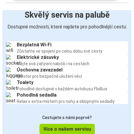
Skvělý servis na palubě
Dostupné možnosti, které najdete pro pohodlnější cestu:
Bezplatná Wi-Fi
Zůstaňte ve spojení po celou dobu své cesty
Elektrické zásuvky
Mějte svá zařízení nabitá i na cestách
Úschovna zavazadel
Prostor pro bezpečné uložení věcí
Toalety
Pohodlně dostupné v každém autobusu FlixBus
Pohodlná sedadla
Relax s extra místem pro nohy a sklopnými sedadly
Cestujete s námi poprvé?
Více o našem servisu