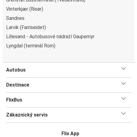
Služby v autobuse
Vinterkjær (Risør)
Rezervujte si své oblíbené sedadlo
při koupi jízdenky
Sandnes
FlixBus do města Lagunen Rådal (Bergen). Tuto možnost
Larvik (Farriseidet)
máte jak online na webové stránce, tak v naší mobilní
Lillesand - Autobusové nádraží Gaupemyr
aplikaci. Ať chcete mít svůj klid nebo naopak cestovat s
přáteli, my pro vás máme ideální sedadlo. Vyberte si
Lyngdal (terminál Rom)
klasické sedadlo, sedadlo se stolkem, pokud potřebujete
při jízdě pracovat, nebo panorama pro nejlepší výhled do
krajiny. Také si můžete zajistit místo vedle sebe a
Autobus
vychutnat si nerušeně svou jízdu. Přemýšlíte,
kolik si s
sebou můžete zabalit
na cestu? V každé jízdence je
Destinace
zahrnuto jedno příruční a jedno cestovní zavazadlo, takže
při balení nemusíte dělat žádné kompromisy. Pohodlně se
FlixBus
usaďte a využijte naše služby v autobuse FlixBus –
bezplatné připojení k Wi-Fi, zásuvky a samozřejmě toaletu.
Zákaznický servis
Flix App