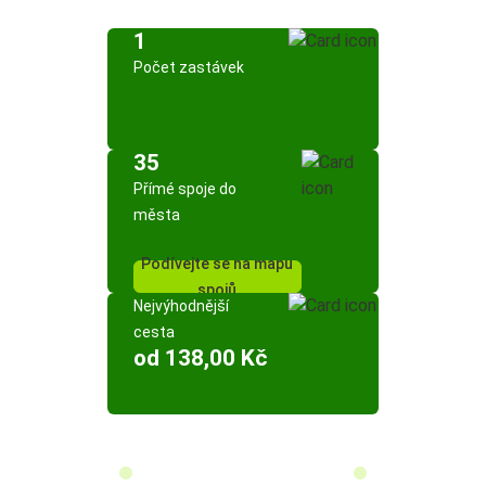
1
Počet zastávek
35
Přímé spoje do
města
Podívejte se na mapu
spojů
Nejvýhodnější
cesta
od 138,00 Kč