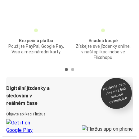
Bezpečná platba
Snadná koupě
Použijte PayPal, Google Pay,
Získejte své jízdenky online,
Visa a mezinárodní karty
v naší aplikaci nebo ve
Flixshopu
Důvěřuje ná
m
Digitální jízdenky a
více než 500
milionů
sledování v
cestujících
reálném čase
Objevte aplikaci FlixBus