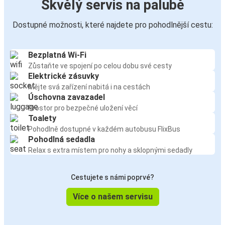
Skvělý servis na palubě
Dostupné možnosti, které najdete pro pohodlnější cestu:
Bezplatná Wi-Fi
Zůstaňte ve spojení po celou dobu své cesty
Elektrické zásuvky
Mějte svá zařízení nabitá i na cestách
Úschovna zavazadel
Prostor pro bezpečné uložení věcí
Toalety
Pohodlně dostupné v každém autobusu FlixBus
Pohodlná sedadla
Relax s extra místem pro nohy a sklopnými sedadly
Cestujete s námi poprvé?
Více o našem servisu