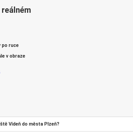
v reálném
y po ruce
le v obraze
iště Vídeň do města Plzeň?