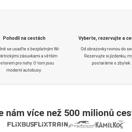
Pohodlí na cestách
Vyberte, rezervujte a ce
lně se usaďte s bezplatným Wi-
Od obrazovky rovnou do se
elektrickými zásuvkami a větším
Rezervujte si jízdenku, m
ostorem pro nohy. O tom jsou
postaráme o zbytek.
moderní autobusy.
e nám více než 500 milionů cest