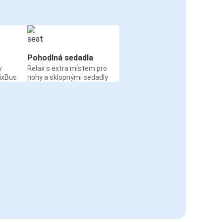
Pohodlná sedadla
v
Relax s extra místem pro
ixBus
nohy a sklopnými sedadly