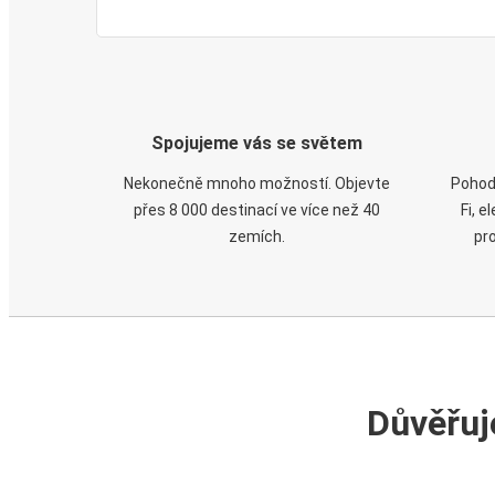
Spojujeme vás se světem
Nekonečně mnoho možností. Objevte
Pohod
přes 8 000 destinací ve více než 40
Fi, 
zemích.
pr
Důvěřuj