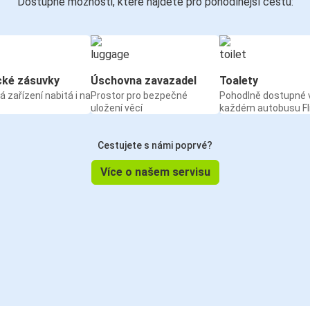
Dostupné možnosti, které najdete pro pohodlnější cestu:
cké zásuvky
Úschovna zavazadel
Toalety
á zařízení nabitá i na
Prostor pro bezpečné
Pohodlně dostupné 
uložení věcí
každém autobusu Fl
Cestujete s námi poprvé?
Více o našem servisu