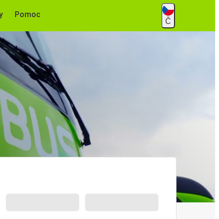
y
Pomoc
Č