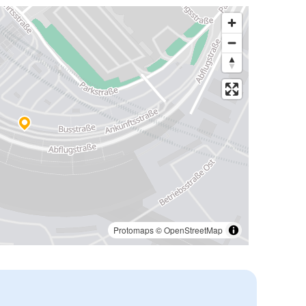
Protomaps
©
OpenStreetMap