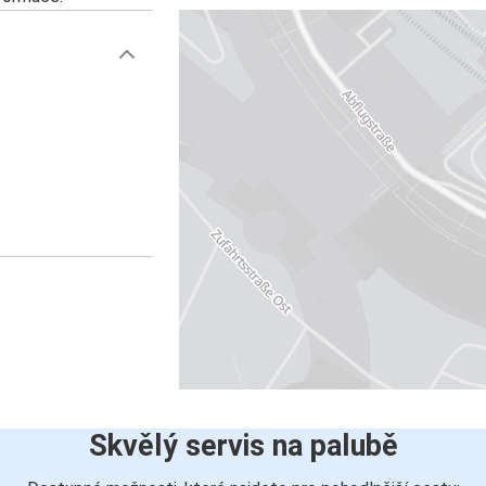
Skvělý servis na palubě