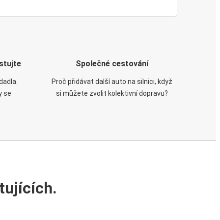
stujte
Společné cestování
dadla.
Proč přidávat další auto na silnici, když
y se
si můžete zvolit kolektivní dopravu?
ujících.