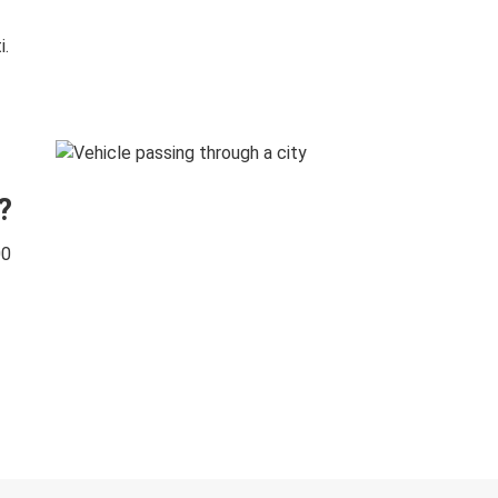
i.
?
00