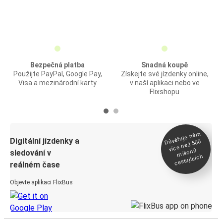
Bezpečná platba
Snadná koupě
Použijte PayPal, Google Pay,
Získejte své jízdenky online,
Visa a mezinárodní karty
v naší aplikaci nebo ve
Flixshopu
Důvěřuje ná
m
Digitální jízdenky a
více než 500
milionů
sledování v
cestujících
reálném čase
Objevte aplikaci FlixBus