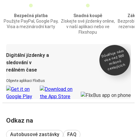
Bezpečná platba
Snadná koupě
Záka
Použijte PayPal, Google Pay,
Získejte své jízdenky online,
Bezprobl
Visa a mezinárodní karty
v naší aplikaci nebo ve
rezervac
Flixshopu
Důvěřuje ná
m
Digitální jízdenky a
více než 500
milionů
sledování v
cestujících
reálném čase
Objevte aplikaci FlixBus
Odkaz na
Autobusové zastávky
FAQ