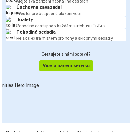
Mějte svá zařízení nabitá i na cestách
Úschovna zavazadel
Prostor pro bezpečné uložení věcí
Toalety
Pohodlně dostupné v každém autobusu FlixBus
Pohodlná sedadla
Relax s extra místem pro nohy a sklopnými sedadly
Cestujete s námi poprvé?
Více o našem servisu