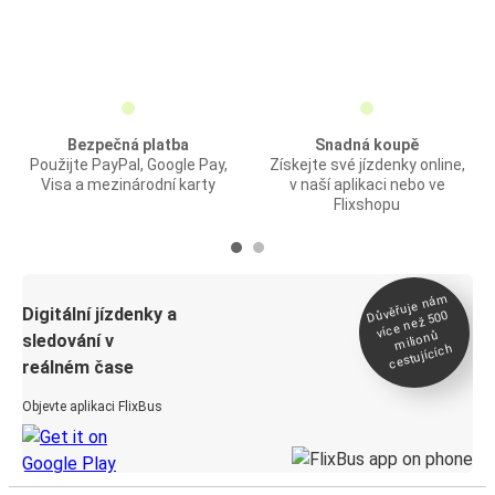
Bezpečná platba
Snadná koupě
Použijte PayPal, Google Pay,
Získejte své jízdenky online,
Visa a mezinárodní karty
v naší aplikaci nebo ve
Flixshopu
Důvěřuje ná
m
Digitální jízdenky a
více než 500
milionů
sledování v
cestujících
reálném čase
Objevte aplikaci FlixBus