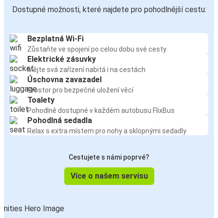
Dostupné možnosti, které najdete pro pohodlnější cestu:
Bezplatná Wi-Fi
Zůstaňte ve spojení po celou dobu své cesty
Elektrické zásuvky
Mějte svá zařízení nabitá i na cestách
Úschovna zavazadel
Prostor pro bezpečné uložení věcí
Toalety
Pohodlně dostupné v každém autobusu FlixBus
Pohodlná sedadla
Relax s extra místem pro nohy a sklopnými sedadly
Cestujete s námi poprvé?
Více o našem servisu