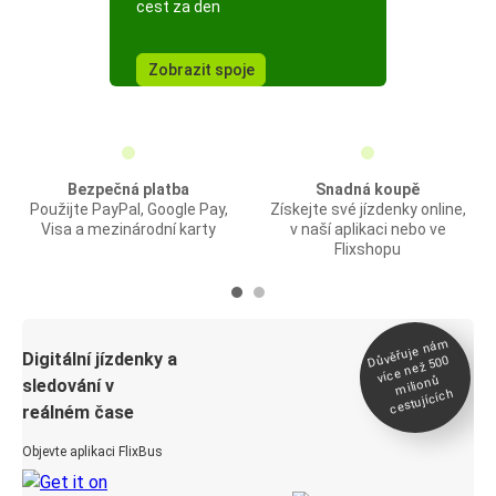
cest za den
Zobrazit spoje
Bezpečná platba
Snadná koupě
Použijte PayPal, Google Pay,
Získejte své jízdenky online,
Visa a mezinárodní karty
v naší aplikaci nebo ve
Flixshopu
Důvěřuje ná
m
Digitální jízdenky a
více než 500
milionů
sledování v
cestujících
reálném čase
Objevte aplikaci FlixBus