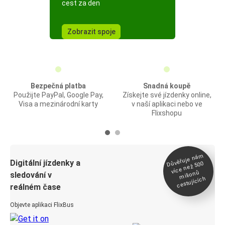
cest za den
Zobrazit spoje
Bezpečná platba
Snadná koupě
Použijte PayPal, Google Pay,
Získejte své jízdenky online,
Visa a mezinárodní karty
v naší aplikaci nebo ve
Flixshopu
Důvěřuje ná
m
Digitální jízdenky a
více než 500
milionů
sledování v
cestujících
reálném čase
Objevte aplikaci FlixBus