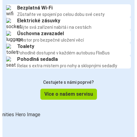
Bezplatná Wi-Fi
Zůstaňte ve spojení po celou dobu své cesty
Elektrické zásuvky
Mějte svá zařízení nabitá i na cestách
Úschovna zavazadel
Prostor pro bezpečné uložení věcí
Toalety
Pohodlně dostupné v každém autobusu FlixBus
Pohodlná sedadla
Relax s extra místem pro nohy a sklopnými sedadly
Cestujete s námi poprvé?
Více o našem servisu