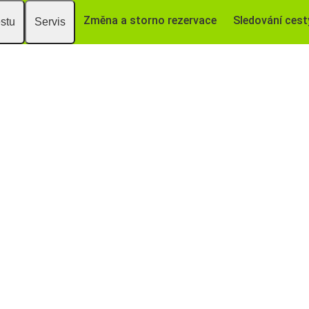
Změna a storno rezervace
Sledování cest
estu
Servis