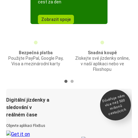
cest za den
Zobrazit spoje
Bezpečná platba
Snadná koupě
Použijte PayPal, Google Pay,
Získejte své jízdenky online,
Visa a mezinárodní karty
v naší aplikaci nebo ve
Flixshopu
Důvěřuje ná
m
Digitální jízdenky a
více než 500
milionů
sledování v
cestujících
reálném čase
Objevte aplikaci FlixBus