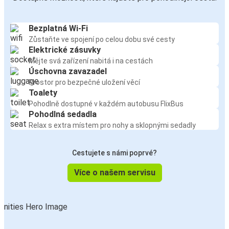
Bezplatná Wi-Fi
Zůstaňte ve spojení po celou dobu své cesty
Elektrické zásuvky
Mějte svá zařízení nabitá i na cestách
Úschovna zavazadel
Prostor pro bezpečné uložení věcí
Toalety
Pohodlně dostupné v každém autobusu FlixBus
Pohodlná sedadla
Relax s extra místem pro nohy a sklopnými sedadly
Cestujete s námi poprvé?
Více o našem servisu