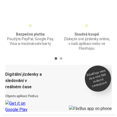
Bezpečná platba
Snadná koupě
Použijte PayPal, Google Pay,
Získejte své jízdenky online,
Visa a mezinárodní karty
v naší aplikaci nebo ve
Flixshopu
Důvěřuje ná
m
Digitální jízdenky a
více než 500
milionů
sledování v
cestujících
reálném čase
Objevte aplikaci FlixBus