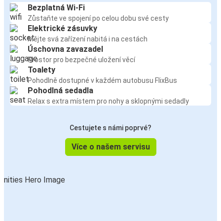
Bezplatná Wi-Fi
Zůstaňte ve spojení po celou dobu své cesty
Elektrické zásuvky
Mějte svá zařízení nabitá i na cestách
Úschovna zavazadel
Prostor pro bezpečné uložení věcí
Toalety
Pohodlně dostupné v každém autobusu FlixBus
Pohodlná sedadla
Relax s extra místem pro nohy a sklopnými sedadly
Cestujete s námi poprvé?
Více o našem servisu