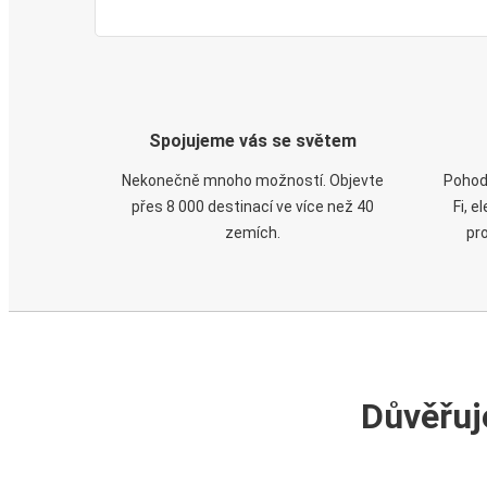
Spojujeme vás se světem
Nekonečně mnoho možností. Objevte
Pohod
přes 8 000 destinací ve více než 40
Fi, 
zemích.
pr
Důvěřuj