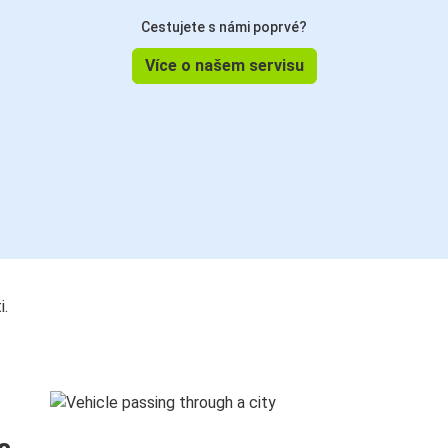
Cestujete s námi poprvé?
Více o našem servisu
i.