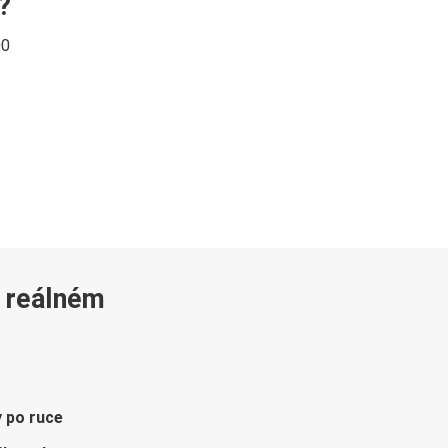
?
00
v reálném
y po ruce