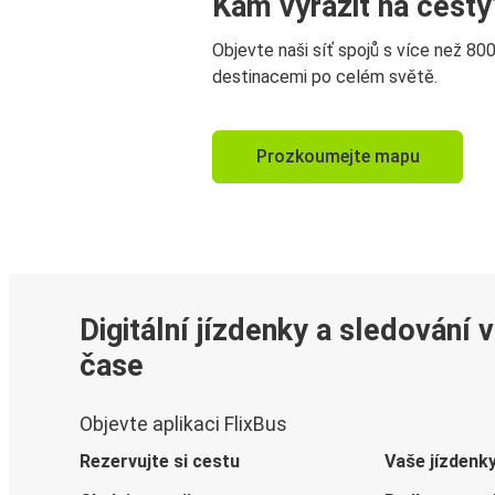
Kam vyrazit na cesty
Objevte naši síť spojů s více než 80
destinacemi po celém světě.
Prozkoumejte mapu
Digitální jízdenky a sledování 
čase
Objevte aplikaci FlixBus
Rezervujte si cestu
Vaše jízdenk