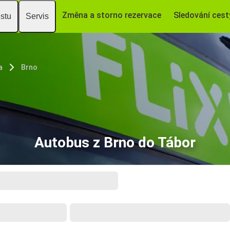
Změna a storno rezervace
Sledování cest
estu
Servis
a
Brno
Autobus z Brno do Tábor