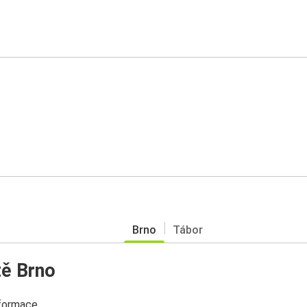
Brno
Tábor
tě Brno
nformace.