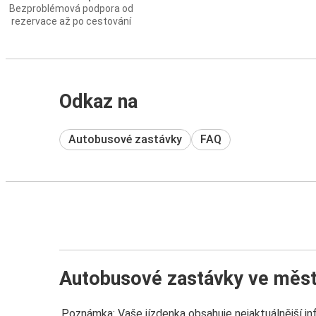
Bezproblémová podpora od
rezervace až po cestování
Odkaz na
Autobusové zastávky
FAQ
Autobusové zastávky ve měs
Poznámka: Vaše jízdenka obsahuje nejaktuálnější i