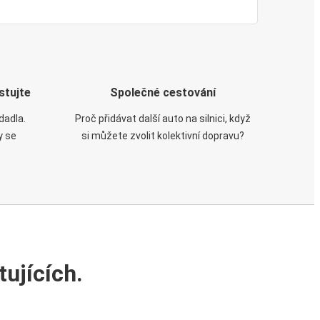
stujte
Společné cestování
dadla.
Proč přidávat další auto na silnici, když
y se
si můžete zvolit kolektivní dopravu?
ujících.