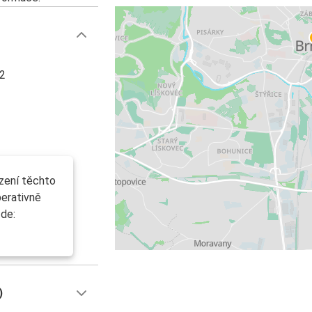
/2
azení těchto
erativně
zde:
)