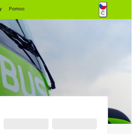
y
Pomoc
Č