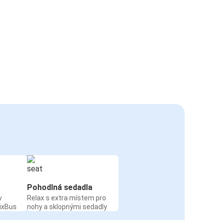
Pohodlná sedadla
v
Relax s extra místem pro
ixBus
nohy a sklopnými sedadly