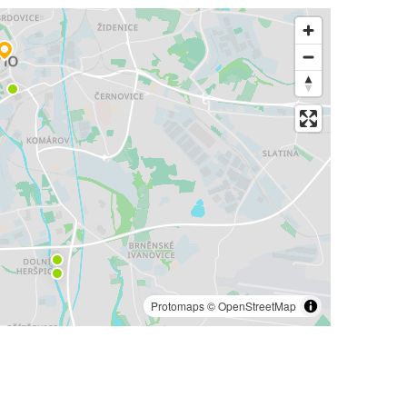
Protomaps
©
OpenStreetMap