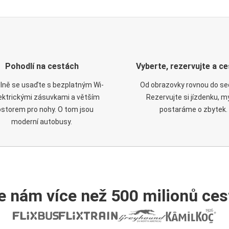
Pohodlí na cestách
Vyberte, rezervujte a ce
lně se usaďte s bezplatným Wi-
Od obrazovky rovnou do se
elektrickými zásuvkami a větším
Rezervujte si jízdenku, m
ostorem pro nohy. O tom jsou
postaráme o zbytek.
moderní autobusy.
e nám více než 500 milionů cest