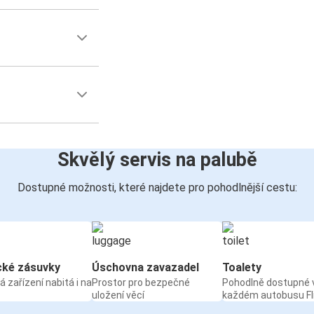
Skvělý servis na palubě
Dostupné možnosti, které najdete pro pohodlnější cestu:
cké zásuvky
Úschovna zavazadel
Toalety
á zařízení nabitá i na
Prostor pro bezpečné
Pohodlně dostupné 
uložení věcí
každém autobusu Fl