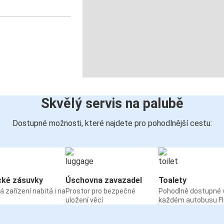
Skvělý servis na palubě
Dostupné možnosti, které najdete pro pohodlnější cestu:
cké zásuvky
Úschovna zavazadel
Toalety
á zařízení nabitá i na
Prostor pro bezpečné
Pohodlně dostupné 
uložení věcí
každém autobusu Fl