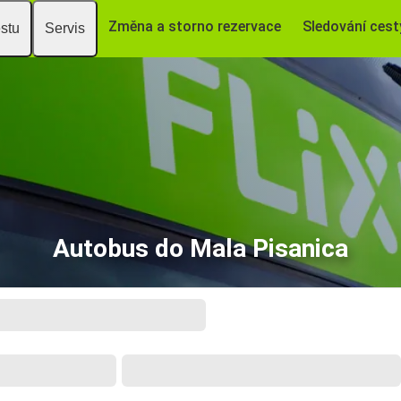
Změna a storno rezervace
Sledování cest
estu
Servis
Autobus do Mala Pisanica