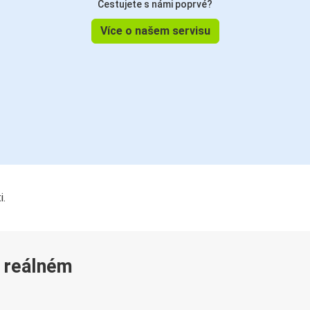
Cestujete s námi poprvé?
Více o našem servisu
i.
v reálném