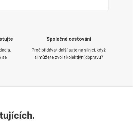
stujte
Společné cestování
dadla.
Proč přidávat další auto na silnici, když
y se
si můžete zvolit kolektivní dopravu?
ujících.