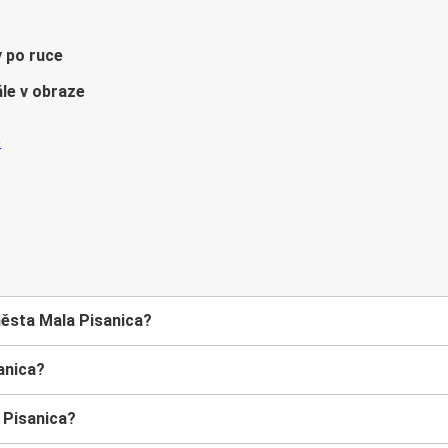
y po ruce
le v obraze
města Mala Pisanica?
anica?
 Pisanica?