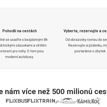
Pohodlí na cestách
Vyberte, rezervujte a ce
lně se usaďte s bezplatným Wi-
Od obrazovky rovnou do se
elektrickými zásuvkami a větším
Rezervujte si jízdenku, m
ostorem pro nohy. O tom jsou
postaráme o zbytek.
moderní autobusy.
e nám více než 500 milionů cest