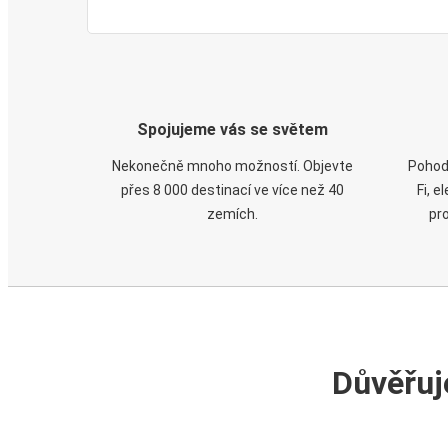
Spojujeme vás se světem
Nekonečně mnoho možností. Objevte
Pohod
přes 8 000 destinací ve více než 40
Fi, 
zemích.
pr
Důvěřuj