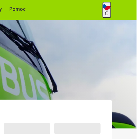
y
Pomoc
Č