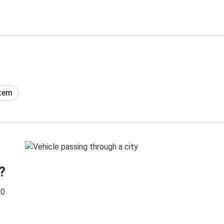
tem
?
00