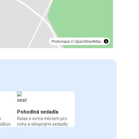
Protomaps
©
OpenStreetMap
Pohodlná sedadla
v
Relax s extra místem pro
ixBus
nohy a sklopnými sedadly