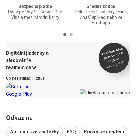
Bezpečná platba
Snadná koupě
Použijte PayPal, Google Pay,
Získejte své jízdenky online,
Visa a mezinárodní karty
v naší aplikaci nebo ve
Flixshopu
Důvěřuje ná
m
Digitální jízdenky a
více než 500
milionů
sledování v
cestujících
reálném čase
Objevte aplikaci FlixBus
Odkaz na
Autobusové zastávky
FAQ
Průvodce městem