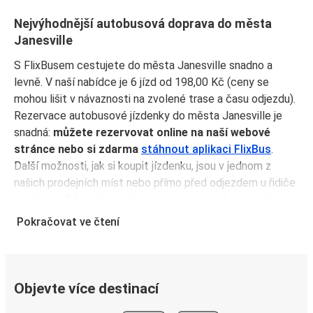
Nejvýhodnější autobusová doprava do města
Janesville
S FlixBusem cestujete do města Janesville snadno a
levně. V naší nabídce je 6 jízd od 198,00 Kč (ceny se
mohou lišit v návaznosti na zvolené trase a času odjezdu).
Rezervace autobusové jízdenky do města Janesville je
snadná:
můžete rezervovat online na naší webové
stránce nebo si zdarma
stáhnout aplikaci FlixBus
.
Další možnosti, jak si koupit jízdenku, jsou v jednom z
našich prodejních míst nebo přímo před odjezdem u řidiče
autobusu. Zde máte možnost platit také v hotovosti.
Koupě jízdenky předem skrze aplikaci vám na druhou
Pokračovat ve čtení
stranu zajistí ty nejvýhodnější ceny a navíc si nebudete
muset jízdenku vytisknout. Stačí ukázat elektronickou
jízdenku řidiči a naskočit na palubu.
Objevte více destinací
Proč cestovat do města Janesville s FlixBusem