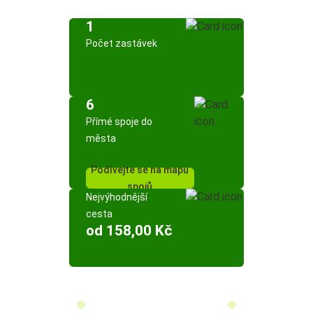
1
Počet zastávek
6
Přímé spoje do
města
Podívejte se na mapu
spojů
Nejvýhodnější
cesta
od 158,00 Kč