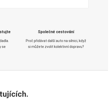
stujte
Společné cestování
dadla.
Proč přidávat další auto na silnici, když
y se
si můžete zvolit kolektivní dopravu?
ujících.