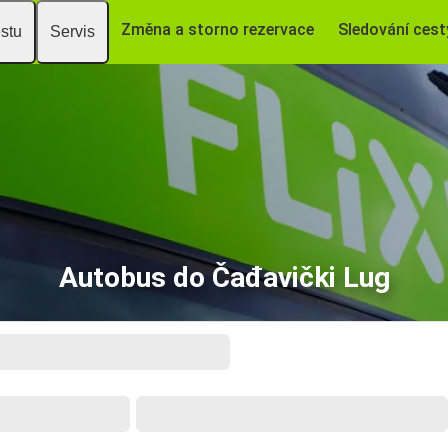
Změna a storno rezervace
Sledování cest
estu
Servis
Autobus do Čađavički Lug