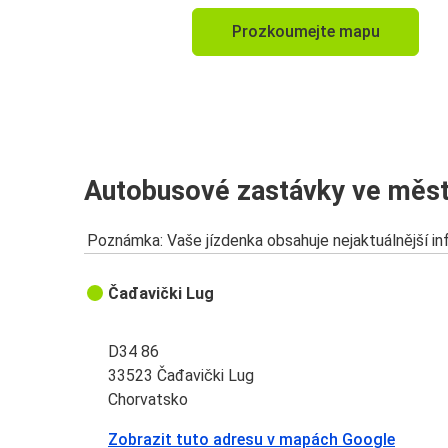
Prozkoumejte mapu
Autobusové zastávky ve měst
Poznámka: Vaše jízdenka obsahuje nejaktuálnější i
Čađavički Lug
D34 86
33523 Čađavički Lug
Chorvatsko
Zobrazit tuto adresu v mapách Google