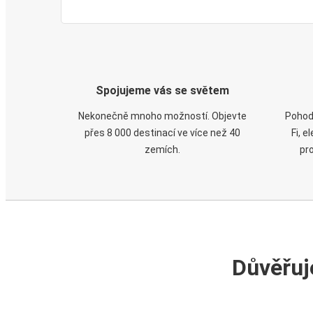
Spojujeme vás se světem
Nekonečně mnoho možností. Objevte
Pohod
přes 8 000 destinací ve více než 40
Fi, 
zemích.
pr
Důvěřuj