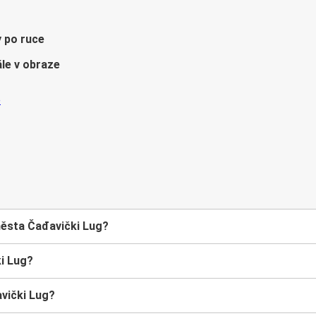
y po ruce
le v obraze
města Čađavički Lug?
i Lug?
vički Lug?