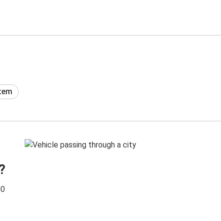
tem
?
00