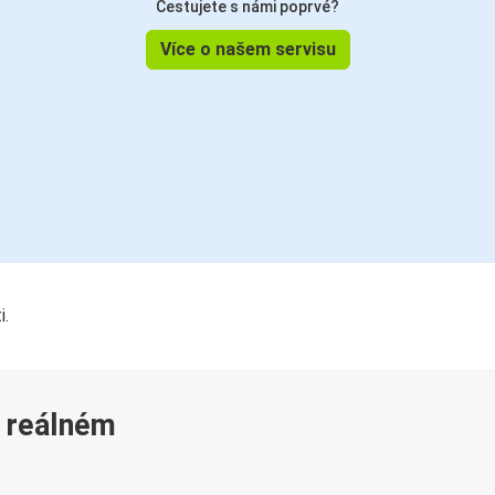
Cestujete s námi poprvé?
Více o našem servisu
i.
v reálném