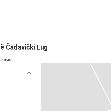
ě Čađavički Lug
nformace.