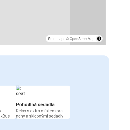
Protomaps
©
OpenStreetMap
Pohodlná sedadla
v
Relax s extra místem pro
ixBus
nohy a sklopnými sedadly