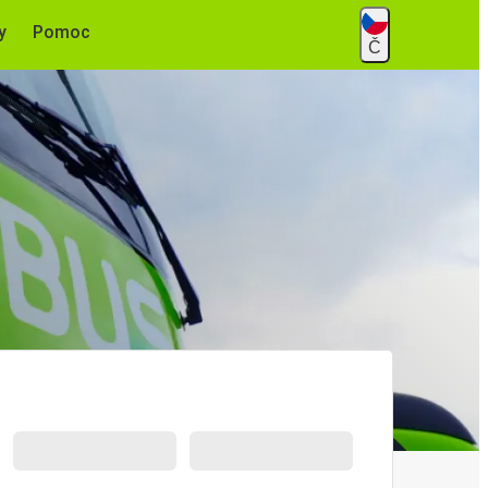
y
Pomoc
Č