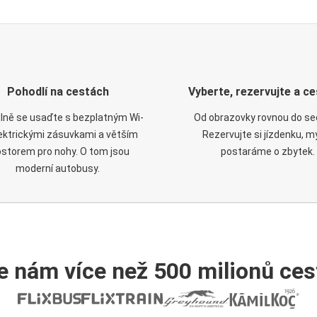
Pohodlí na cestách
Vyberte, rezervujte a ce
lně se usaďte s bezplatným Wi-
Od obrazovky rovnou do se
elektrickými zásuvkami a větším
Rezervujte si jízdenku, m
ostorem pro nohy. O tom jsou
postaráme o zbytek.
moderní autobusy.
e nám více než 500 milionů cest