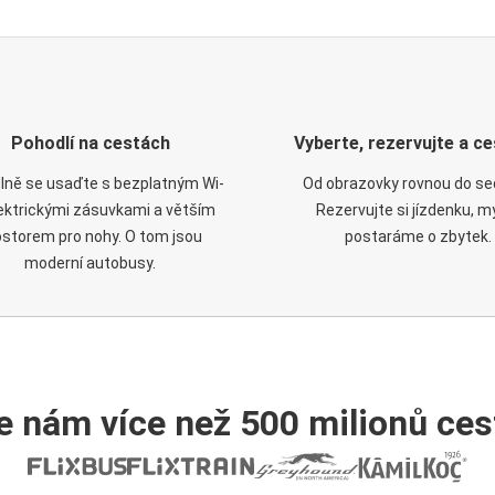
Pohodlí na cestách
Vyberte, rezervujte a ce
lně se usaďte s bezplatným Wi-
Od obrazovky rovnou do se
elektrickými zásuvkami a větším
Rezervujte si jízdenku, m
ostorem pro nohy. O tom jsou
postaráme o zbytek.
moderní autobusy.
e nám více než 500 milionů cest