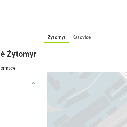
Žytomyr
Katovice
tě Žytomyr
nformace.