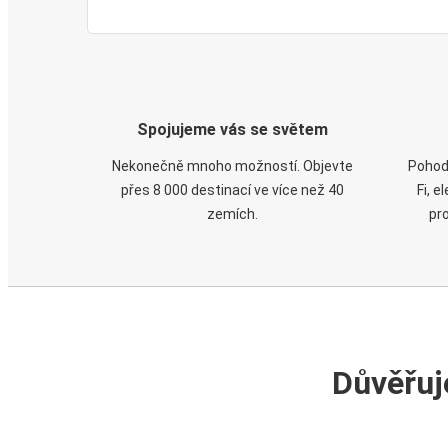
Spojujeme vás se světem
Nekonečně mnoho možností. Objevte
Pohod
přes 8 000 destinací ve více než 40
Fi, 
zemích.
pr
Důvěřuj