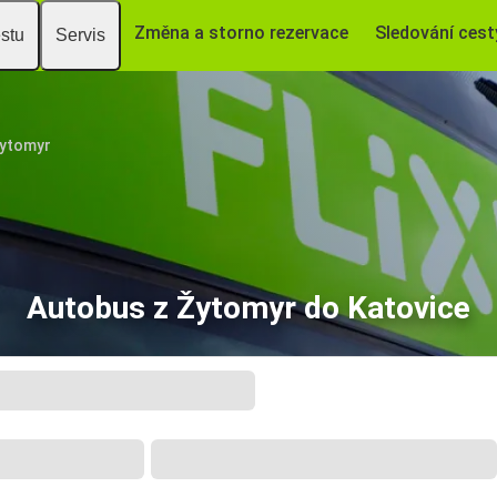
Změna a storno rezervace
Sledování cest
estu
Servis
ytomyr
Autobus z Žytomyr do Katovice