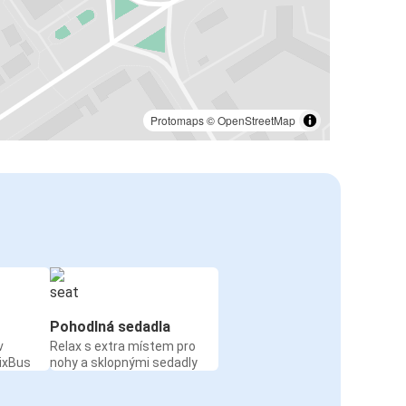
Protomaps
©
OpenStreetMap
Pohodlná sedadla
v
Relax s extra místem pro
ixBus
nohy a sklopnými sedadly