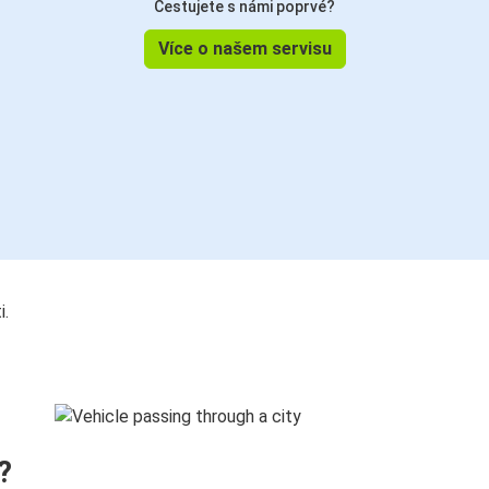
Cestujete s námi poprvé?
Více o našem servisu
i.
?