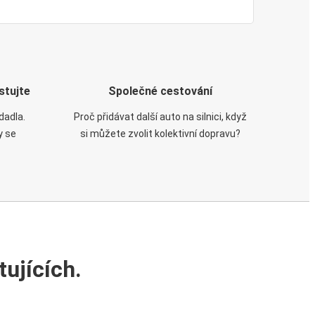
stujte
Společné cestování
dadla.
Proč přidávat další auto na silnici, když
y se
si můžete zvolit kolektivní dopravu?
ujících.