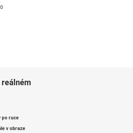
00
v reálném
y po ruce
le v obraze