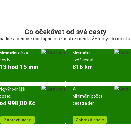
Co očekávat od své cesty
snadné a cenově dostupné možnosti z města Žytomyr do města
Minimální délka
Minimální
cesty
vzdálenost
13 hod 15 min
816 km
4
Nejvýhodnější
cesta
Minimální počet
od 998,00 Kč
cest za den
Zobrazit ceny
Zobrazit spoje