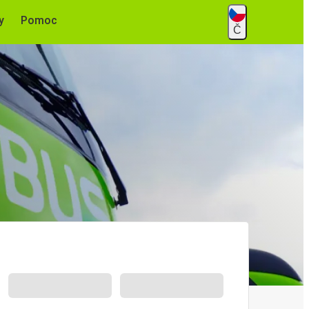
y
Pomoc
Č