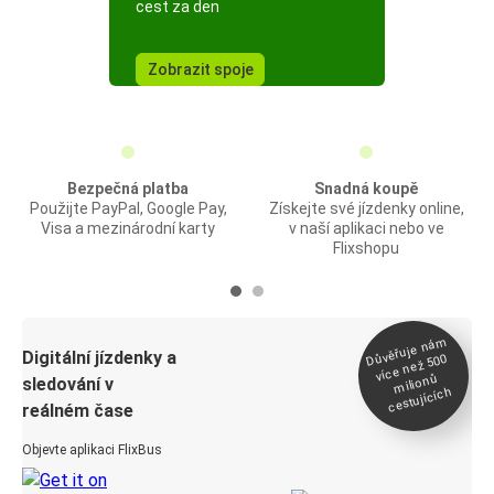
cest za den
Zobrazit spoje
Bezpečná platba
Snadná koupě
Použijte PayPal, Google Pay,
Získejte své jízdenky online,
Visa a mezinárodní karty
v naší aplikaci nebo ve
Flixshopu
Důvěřuje ná
m
Digitální jízdenky a
více než 500
milionů
sledování v
cestujících
reálném čase
Objevte aplikaci FlixBus