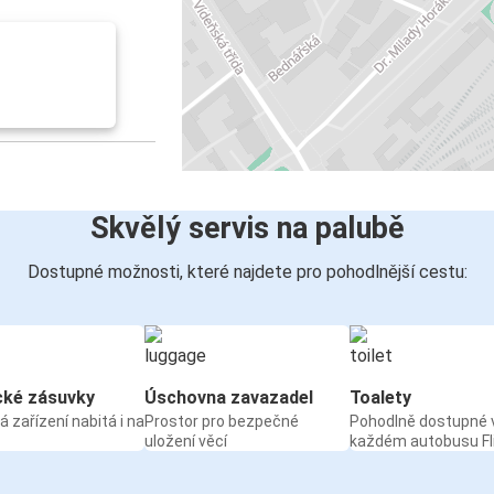
Skvělý servis na palubě
Dostupné možnosti, které najdete pro pohodlnější cestu:
cké zásuvky
Úschovna zavazadel
Toalety
á zařízení nabitá i na
Prostor pro bezpečné
Pohodlně dostupné 
uložení věcí
každém autobusu Fl