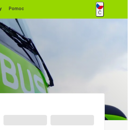
y
Pomoc
Č