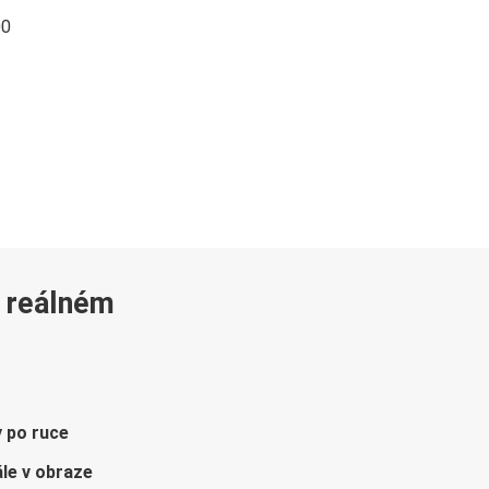
00
v reálném
y po ruce
le v obraze