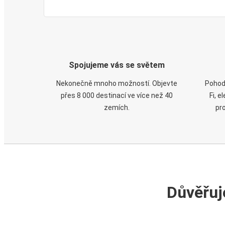
Spojujeme vás se světem
Nekonečně mnoho možností. Objevte
Pohod
přes 8 000 destinací ve více než 40
Fi, 
zemích.
pr
Důvěřuj