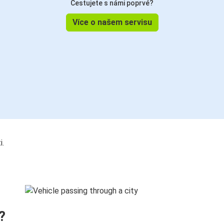
Cestujete s námi poprvé?
Více o našem servisu
i.
?