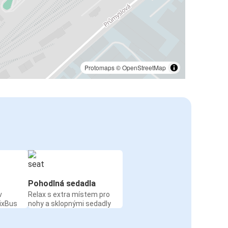
Protomaps
©
OpenStreetMap
Pohodlná sedadla
v
Relax s extra místem pro
ixBus
nohy a sklopnými sedadly