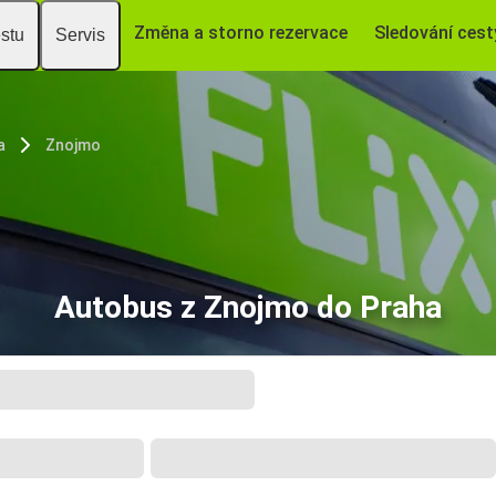
Změna a storno rezervace
Sledování cest
estu
Servis
a
Znojmo
Autobus z Znojmo do Praha