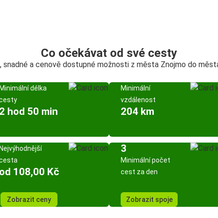
Co očekávat od své cesty
, snadné a cenově dostupné možnosti z města Znojmo do měst
Minimální délka
Minimální
cesty
vzdálenost
2 hod 50 min
204 km
3
Nejvýhodnější
cesta
Minimální počet
od 108,00 Kč
cest za den
Zobrazit ceny
Zobrazit spoje