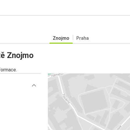
Znojmo
Praha
tě Znojmo
nformace.