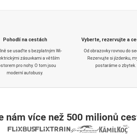
Pohodlí na cestách
Vyberte, rezervujte a ce
lně se usaďte s bezplatným Wi-
Od obrazovky rovnou do se
elektrickými zásuvkami a větším
Rezervujte si jízdenku, m
ostorem pro nohy. O tom jsou
postaráme o zbytek.
moderní autobusy.
e nám více než 500 milionů cest