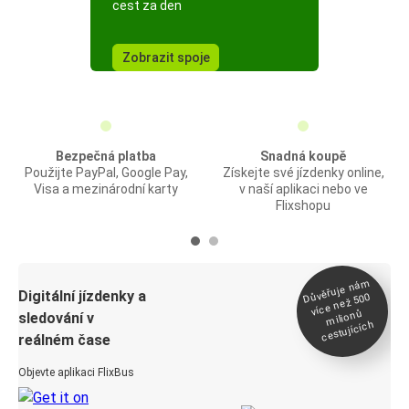
cest za den
Zobrazit spoje
Bezpečná platba
Snadná koupě
Použijte PayPal, Google Pay,
Získejte své jízdenky online,
Visa a mezinárodní karty
v naší aplikaci nebo ve
Flixshopu
Důvěřuje ná
m
Digitální jízdenky a
více než 500
milionů
sledování v
cestujících
reálném čase
Objevte aplikaci FlixBus