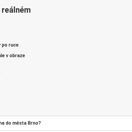
v reálném
y po ruce
le v obraze
rna do města Brno?