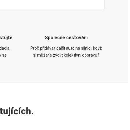
stujte
Společné cestování
dadla.
Proč přidávat další auto na silnici, když
y se
si můžete zvolit kolektivní dopravu?
ujících.