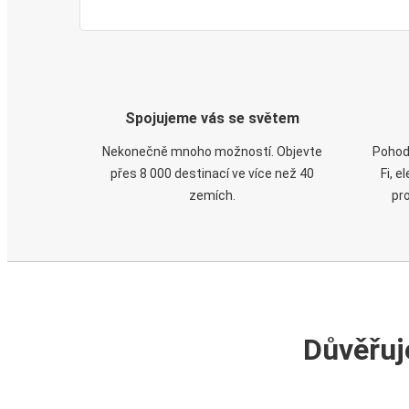
Spojujeme vás se světem
Nekonečně mnoho možností. Objevte
Pohod
přes 8 000 destinací ve více než 40
Fi, 
zemích.
pr
Důvěřuj