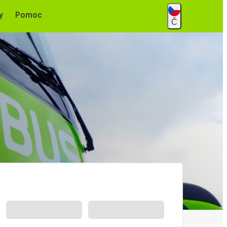
y
Pomoc
Č