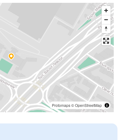
Protomaps
©
OpenStreetMap