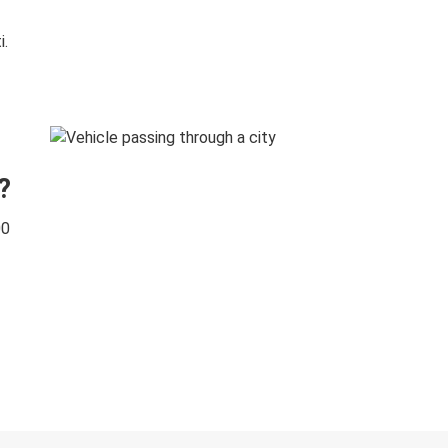
i.
?
00