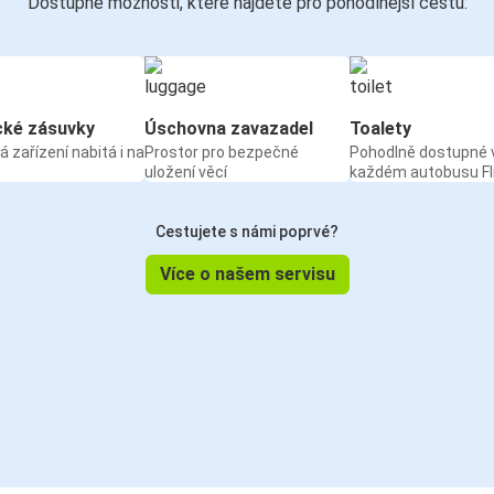
Dostupné možnosti, které najdete pro pohodlnější cestu:
cké zásuvky
Úschovna zavazadel
Toalety
á zařízení nabitá i na
Prostor pro bezpečné
Pohodlně dostupné 
uložení věcí
každém autobusu Fl
Cestujete s námi poprvé?
Více o našem servisu