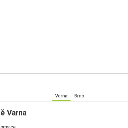
Varna
Brno
ě Varna
nformace.