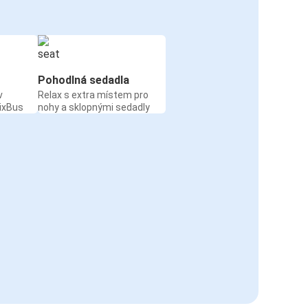
Pohodlná sedadla
v
Relax s extra místem pro
ixBus
nohy a sklopnými sedadly