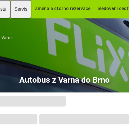
Změna a storno rezervace
Sledování cest
estu
Servis
Varna
Autobus z Varna do Brno