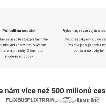
Pohodlí na cestách
Vyberte, rezervujte a ce
lně se usaďte s bezplatným Wi-
Od obrazovky rovnou do se
elektrickými zásuvkami a větším
Rezervujte si jízdenku, m
ostorem pro nohy. O tom jsou
postaráme o zbytek.
moderní autobusy.
e nám více než 500 milionů cest