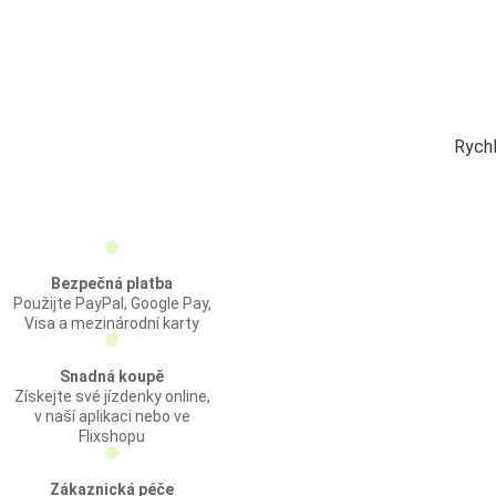
Rychl
Bezpečná platba
Použijte PayPal, Google Pay,
Visa a mezinárodní karty
Snadná koupě
Získejte své jízdenky online,
v naší aplikaci nebo ve
Flixshopu
Zákaznická péče