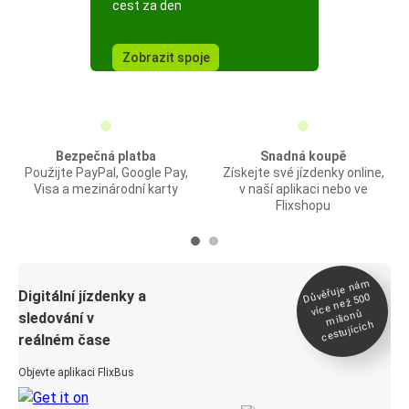
cest za den
Zobrazit spoje
Bezpečná platba
Snadná koupě
Použijte PayPal, Google Pay,
Získejte své jízdenky online,
Visa a mezinárodní karty
v naší aplikaci nebo ve
Flixshopu
Důvěřuje ná
m
Digitální jízdenky a
více než 500
milionů
sledování v
cestujících
reálném čase
Objevte aplikaci FlixBus