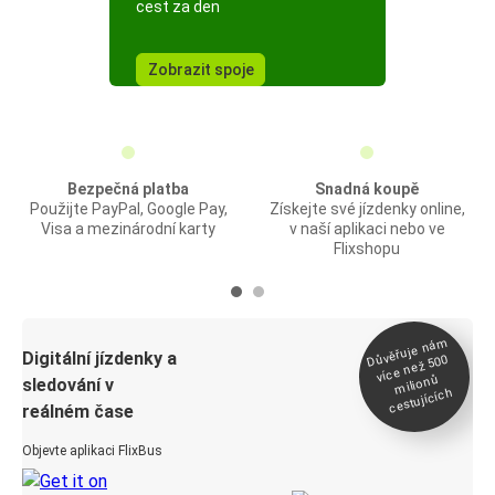
cest za den
Zobrazit spoje
Bezpečná platba
Snadná koupě
Použijte PayPal, Google Pay,
Získejte své jízdenky online,
Visa a mezinárodní karty
v naší aplikaci nebo ve
Flixshopu
Důvěřuje ná
m
Digitální jízdenky a
více než 500
milionů
sledování v
cestujících
reálném čase
Objevte aplikaci FlixBus