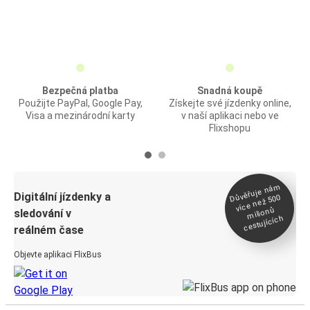
Bezpečná platba
Snadná koupě
Použijte PayPal, Google Pay,
Získejte své jízdenky online,
Visa a mezinárodní karty
v naší aplikaci nebo ve
Flixshopu
Důvěřuje ná
m
Digitální jízdenky a
více než 500
milionů
sledování v
cestujících
reálném čase
Objevte aplikaci FlixBus