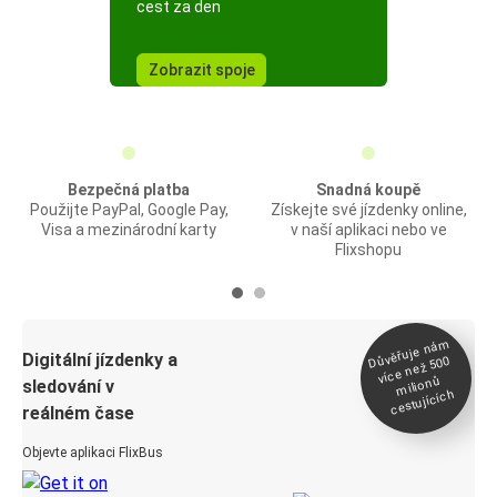
cest za den
Zobrazit spoje
Bezpečná platba
Snadná koupě
Použijte PayPal, Google Pay,
Získejte své jízdenky online,
Visa a mezinárodní karty
v naší aplikaci nebo ve
Flixshopu
Důvěřuje ná
m
Digitální jízdenky a
více než 500
milionů
sledování v
cestujících
reálném čase
Objevte aplikaci FlixBus